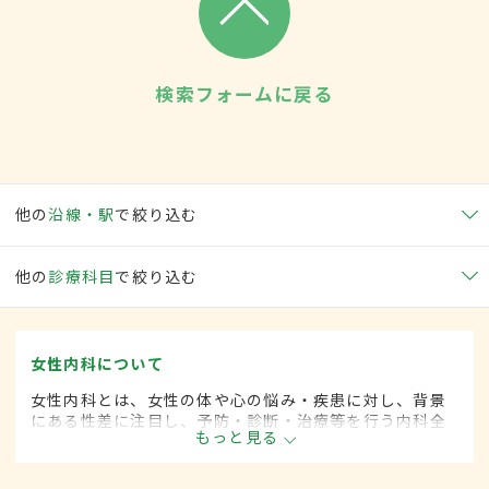
検索フォームに戻る
他の
沿線・駅
で絞り込む
他の
診療科目
で絞り込む
女性内科について
女性内科とは、女性の体や心の悩み・疾患に対し、背景
にある性差に注目し、予防・診断・治療等を行う内科全
もっと見る
般領域です。ライフスタイルが多様化する中、女性の健
康をトータルサポートし、必要に応じて連携医療機関へ
の紹介も行っています。