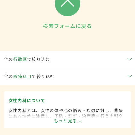
検索フォームに戻る
他の
行政区
で絞り込む
他の
診療科目
で絞り込む
女性内科について
女性内科とは、女性の体や心の悩み・疾患に対し、背景
にある性差に注目し、予防・診断・治療等を行う内科全
もっと見る
般領域です。ライフスタイルが多様化する中、女性の健
康をトータルサポートし、必要に応じて連携医療機関へ
の紹介も行っています。