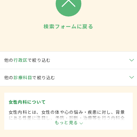
検索フォームに戻る
他の
行政区
で絞り込む
他の
診療科目
で絞り込む
女性内科について
女性内科とは、女性の体や心の悩み・疾患に対し、背景
にある性差に注目し、予防・診断・治療等を行う内科全
もっと見る
般領域です。ライフスタイルが多様化する中、女性の健
康をトータルサポートし、必要に応じて連携医療機関へ
の紹介も行っています。