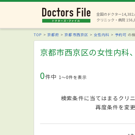
全国のドクター14,38
クリニック・病院 156,
TOP
京都府
京都市西京区
女性内科
予約可
の検
京都市西京区の女性内科
0
件中
1〜0件を表示
検索条件に当てはまるクリ
再度条件を変