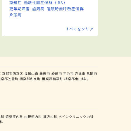
認知症
過敏性腸症候群（IBS）
更年期障害
歯周病
睡眠時無呼吸症候群
片頭痛
すべてをクリア
区
京都市西京区
福知山市
舞鶴市
綾部市
宇治市
宮津市
亀岡市
相楽郡笠置町
相楽郡和束町
相楽郡精華町
相楽郡南山城村
内科
感染症内科
内視鏡内科
漢方内科
ペインクリニック内科
科