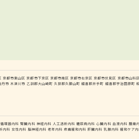
区
京都市東山区
京都市下京区
京都市南区
京都市右京区
京都市伏見区
京都市山科
南丹市
木津川市
乙訓郡大山崎町
久世郡久御山町
綴喜郡井手町
綴喜郡宇治田原町
循環器内科
腎臓内科
神経内科
人工透析内科
糖尿病内科
心臓内科
血液内科
腫瘍
析内科
女性内科
脳神経内科
老年内科
疼痛緩和内科
肝臓内科
乳腺内科
緩和ケア内