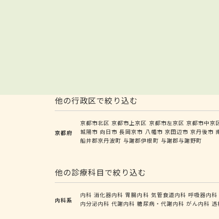
他の行政区で絞り込む
京都市北区
京都市上京区
京都市左京区
京都市中京
城陽市
向日市
長岡京市
八幡市
京田辺市
京丹後市
京都府
船井郡京丹波町
与謝郡伊根町
与謝郡与謝野町
他の診療科目で絞り込む
内科
消化器内科
胃腸内科
気管食道内科
呼吸器内科
内科系
内分泌内科
代謝内科
糖尿病・代謝内科
がん内科
透