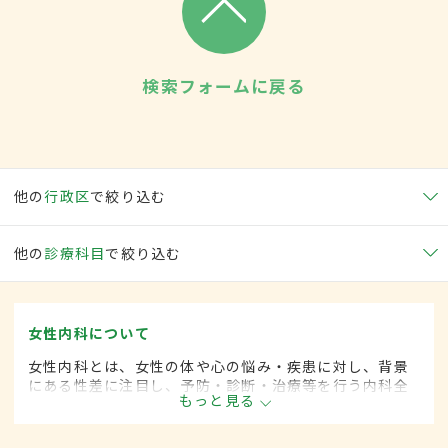
検索フォームに戻る
他の
行政区
で絞り込む
他の
診療科目
で絞り込む
女性内科について
女性内科とは、女性の体や心の悩み・疾患に対し、背景
にある性差に注目し、予防・診断・治療等を行う内科全
もっと見る
般領域です。ライフスタイルが多様化する中、女性の健
康をトータルサポートし、必要に応じて連携医療機関へ
の紹介も行っています。