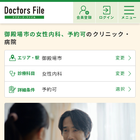
会員登録
ログイン
メニュー
御殿場市の女性内科、予約可
のクリニック・
病院
御殿場市
変更
エリア・駅
診療科目
女性内科
変更
予約可
選択
詳細条件