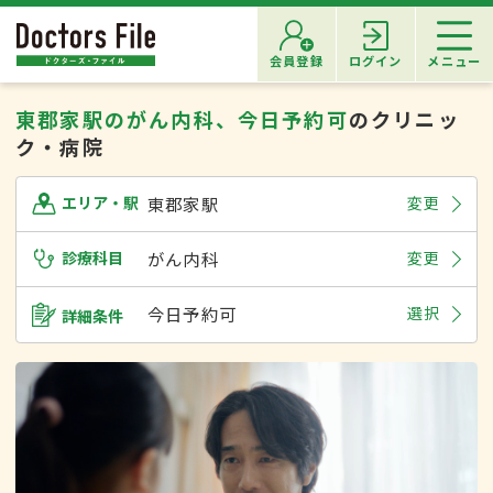
会員登録
ログイン
メニュー
東郡家駅のがん内科、今日予約可
のクリニッ
ク・病院
東郡家駅
変更
エリア・駅
診療科目
がん内科
変更
今日予約可
選択
詳細条件