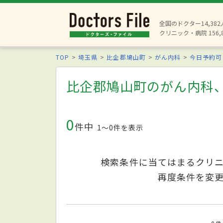
全国のドクター14,38
クリニック・病院 156,
TOP
埼玉県
比企郡鳩山町
がん内科
今日予約可
比企郡鳩山町のがん内科
0
件中
1〜0件を表示
検索条件に当てはまるクリ
再度条件を変