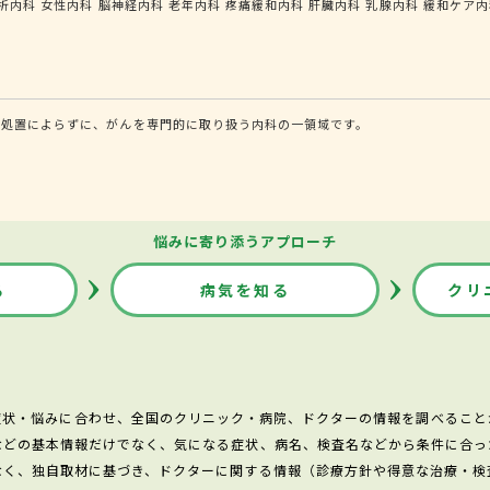
析内科
女性内科
脳神経内科
老年内科
疼痛緩和内科
肝臓内科
乳腺内科
緩和ケア内
的処置によらずに、がんを専門的に取り扱う内科の一領域です。
悩みに寄り添うアプローチ
る
病気を知る
クリ
症状・悩みに合わせ、全国のクリニック・病院、ドクターの情報を調べること
などの基本情報だけでなく、気になる症状、病名、検査名などから条件に合っ
なく、独自取材に基づき、ドクターに関する情報（診療方針や得意な治療・検