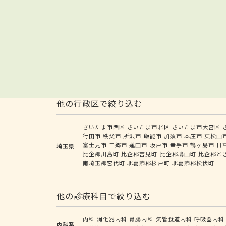
他の行政区で絞り込む
さいたま市西区
さいたま市北区
さいたま市大宮区
行田市
秩父市
所沢市
飯能市
加須市
本庄市
東松山
富士見市
三郷市
蓮田市
坂戸市
幸手市
鶴ヶ島市
日
埼玉県
比企郡川島町
比企郡吉見町
比企郡鳩山町
比企郡と
南埼玉郡宮代町
北葛飾郡杉戸町
北葛飾郡松伏町
他の診療科目で絞り込む
内科
消化器内科
胃腸内科
気管食道内科
呼吸器内科
内科系