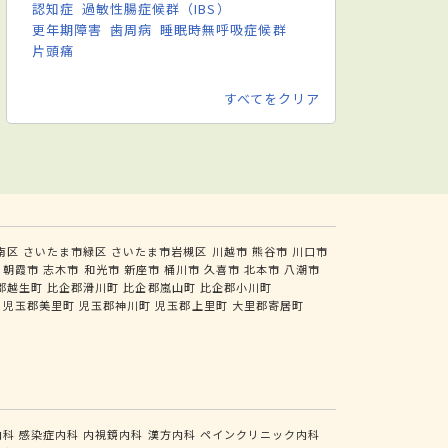
認知症
過敏性腸症候群（IBS）
更年期障害
歯周病
睡眠時無呼吸症候群
片頭痛
すべてをクリア
南区
さいたま市緑区
さいたま市岩槻区
川越市
熊谷市
川口市
朝霞市
志木市
和光市
新座市
桶川市
久喜市
北本市
八潮市
郡越生町
比企郡滑川町
比企郡嵐山町
比企郡小川町
児玉郡美里町
児玉郡神川町
児玉郡上里町
大里郡寄居町
内科
感染症内科
内視鏡内科
漢方内科
ペインクリニック内科