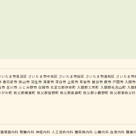
さいたま市見沼区
さいたま市中央区
さいたま市桜区
さいたま市浦和区
さいたま市
市
春日部市
狭山市
羽生市
鴻巣市
深谷市
上尾市
草加市
越谷市
蕨市
戸田市
入間市
高市
吉川市
ふじみ野市
白岡市
北足立郡伊奈町
入間郡三芳町
入間郡毛呂山町
入間
きがわ町
秩父郡横瀬町
秩父郡皆野町
秩父郡長瀞町
秩父郡小鹿野町
秩父郡東秩父村
循環器内科
腎臓内科
神経内科
人工透析内科
糖尿病内科
心臓内科
血液内科
腫瘍