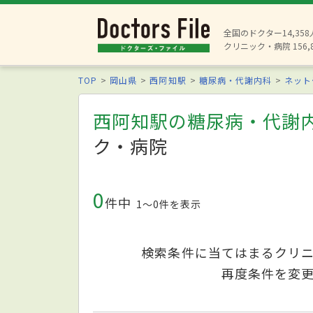
全国のドクター14,35
クリニック・病院 156,
TOP
岡山県
西阿知駅
糖尿病・代謝内科
ネット
西阿知駅の糖尿病・代謝
ク・病院
0
件中
1〜0件を表示
検索条件に当てはまるクリ
再度条件を変