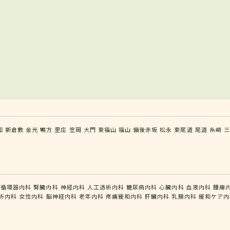
知
新倉敷
金光
鴨方
里庄
笠岡
大門
東福山
福山
備後赤坂
松永
東尾道
尾道
糸崎
三
循環器内科
腎臓内科
神経内科
人工透析内科
糖尿病内科
心臓内科
血液内科
腫瘍
析内科
女性内科
脳神経内科
老年内科
疼痛緩和内科
肝臓内科
乳腺内科
緩和ケア内