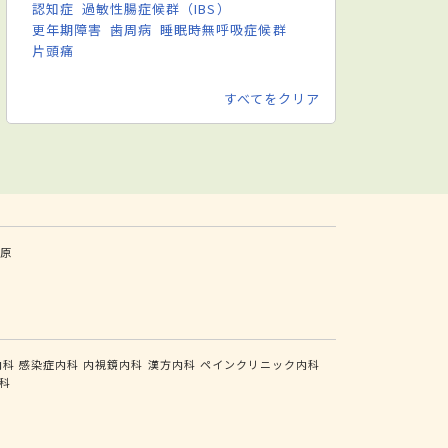
認知症
過敏性腸症候群（IBS）
更年期障害
歯周病
睡眠時無呼吸症候群
片頭痛
すべてをクリア
原
内科
感染症内科
内視鏡内科
漢方内科
ペインクリニック内科
科