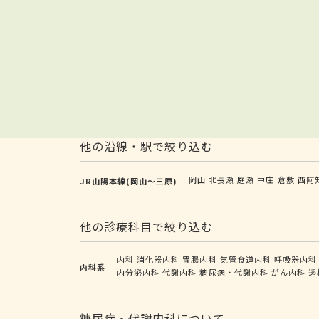
他の沿線・駅で絞り込む
岡山
北長瀬
庭瀬
中庄
倉敷
西阿
JR山陽本線(岡山～三原)
他の診療科目で絞り込む
内科
消化器内科
胃腸内科
気管食道内科
呼吸器内科
内科系
内分泌内科
代謝内科
糖尿病・代謝内科
がん内科
透
糖尿病・代謝内科について