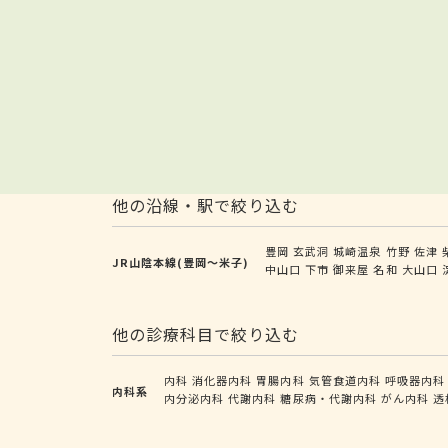
他の沿線・駅で絞り込む
豊岡
玄武洞
城崎温泉
竹野
佐津
JR山陰本線(豊岡～米子)
中山口
下市
御来屋
名和
大山口
他の診療科目で絞り込む
内科
消化器内科
胃腸内科
気管食道内科
呼吸器内科
内科系
内分泌内科
代謝内科
糖尿病・代謝内科
がん内科
透