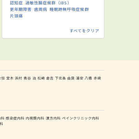
認知症
過敏性腸症候群（IBS）
更年期障害
歯周病
睡眠時無呼吸症候群
片頭痛
すべてをクリア
末恒
宝木
浜村
青谷
泊
松崎
倉吉
下北条
由良
浦安
八橋
赤碕
内科
感染症内科
内視鏡内科
漢方内科
ペインクリニック内科
科