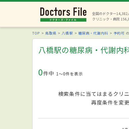
全国のドクター14,38
クリニック・病院 156,
TOP
鳥取県
八橋駅
糖尿病・代謝内科
予約可
の
八橋駅の糖尿病・代謝内
0
件中
1〜0件を表示
検索条件に当てはまるクリ
再度条件を変