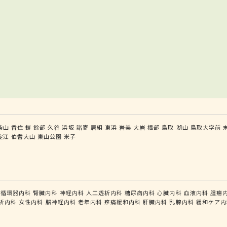
柴山
香住
鎧
餘部
久谷
浜坂
諸寄
居組
東浜
岩美
大岩
福部
鳥取
湖山
鳥取大学前
淀江
伯耆大山
東山公園
米子
循環器内科
腎臓内科
神経内科
人工透析内科
糖尿病内科
心臓内科
血液内科
腫瘍
析内科
女性内科
脳神経内科
老年内科
疼痛緩和内科
肝臓内科
乳腺内科
緩和ケア内