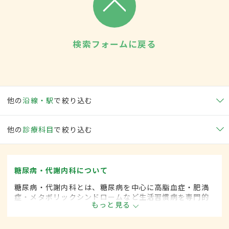
検索フォームに戻る
他の
沿線・駅
で絞り込む
他の
診療科目
で絞り込む
糖尿病・代謝内科について
糖尿病・代謝内科とは、糖尿病を中心に高脂血症・肥満
症・メタボリックシンドロームなど生活習慣病を専門的
もっと見る
に取り扱う内科の一領域です。平成20年4月の制度改正
前は、糖尿病科と呼ばれていました。