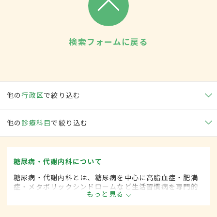
検索フォームに戻る
他の
行政区
で絞り込む
他の
診療科目
で絞り込む
糖尿病・代謝内科について
糖尿病・代謝内科とは、糖尿病を中心に高脂血症・肥満
症・メタボリックシンドロームなど生活習慣病を専門的
もっと見る
に取り扱う内科の一領域です。平成20年4月の制度改正
前は、糖尿病科と呼ばれていました。