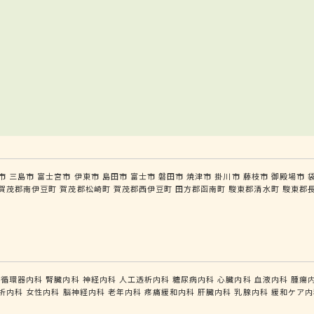
市
三島市
富士宮市
伊東市
島田市
富士市
磐田市
焼津市
掛川市
藤枝市
御殿場市
賀茂郡南伊豆町
賀茂郡松崎町
賀茂郡西伊豆町
田方郡函南町
駿東郡清水町
駿東郡
循環器内科
腎臓内科
神経内科
人工透析内科
糖尿病内科
心臓内科
血液内科
腫瘍
析内科
女性内科
脳神経内科
老年内科
疼痛緩和内科
肝臓内科
乳腺内科
緩和ケア内