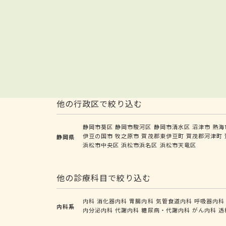
他の行政区で絞り込む
静岡市葵区
静岡市駿河区
静岡市清水区
沼津市
熱海
伊豆の国市
牧之原市
賀茂郡東伊豆町
賀茂郡河津町
静岡県
浜松市中央区
浜松市浜名区
浜松市天竜区
他の診療科目で絞り込む
内科
消化器内科
胃腸内科
気管食道内科
呼吸器内科
内科系
内分泌内科
代謝内科
糖尿病・代謝内科
がん内科
透