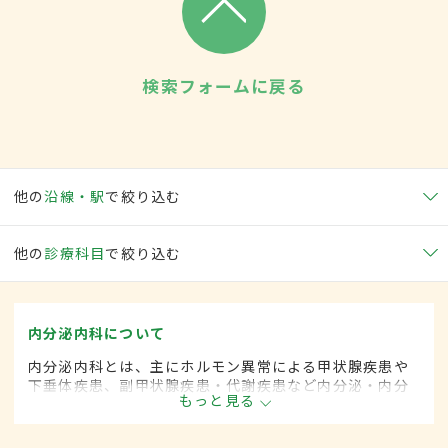
検索フォームに戻る
他の
沿線・駅
で絞り込む
他の
診療科目
で絞り込む
内分泌内科について
内分泌内科とは、主にホルモン異常による甲状腺疾患や
下垂体疾患、副甲状腺疾患・代謝疾患など内分泌・内分
もっと見る
泌器に関係する疾患を専門的に取り扱う内科の一領域で
す。