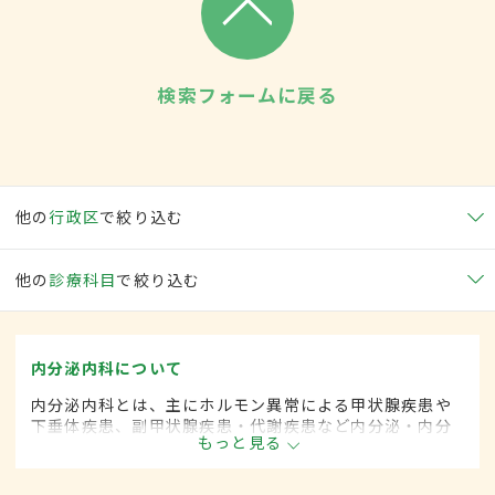
検索フォームに戻る
他の
行政区
で絞り込む
他の
診療科目
で絞り込む
内分泌内科について
内分泌内科とは、主にホルモン異常による甲状腺疾患や
下垂体疾患、副甲状腺疾患・代謝疾患など内分泌・内分
もっと見る
泌器に関係する疾患を専門的に取り扱う内科の一領域で
す。