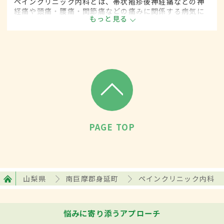
ペインクリニック内科とは、帯状疱疹後神経痛などの神
経痛や頭痛・腰痛・関節痛などの痛みに関係する病気に
もっと見る
対して、麻酔を用いた治療法などを用いて治療する内科
の一領域です。平成20年4月の制度改正前は、ペインク
リニック科と呼ばれていました。
PAGE TOP
山梨県
南巨摩郡身延町
ペインクリニック内科
悩みに寄り添うアプローチ