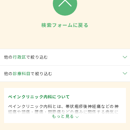
検索フォームに戻る
他の
行政区
で絞り込む
他の
診療科目
で絞り込む
ペインクリニック内科について
ペインクリニック内科とは、帯状疱疹後神経痛などの神
経痛や頭痛・腰痛・関節痛などの痛みに関係する病気に
もっと見る
対して、麻酔を用いた治療法などを用いて治療する内科
の一領域です。平成20年4月の制度改正前は、ペインク
リニック科と呼ばれていました。