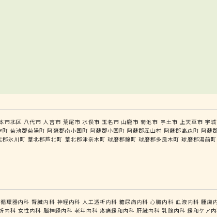
本市北区
八代市
人吉市
荒尾市
水俣市
玉名市
山鹿市
菊池市
宇土市
上天草市
宇城
津町
菊池郡菊陽町
阿蘇郡南小国町
阿蘇郡小国町
阿蘇郡産山村
阿蘇郡高森町
阿蘇
代郡氷川町
葦北郡芦北町
葦北郡津奈木町
球磨郡錦町
球磨郡多良木町
球磨郡湯前町
循環器内科
腎臓内科
神経内科
人工透析内科
糖尿病内科
心臓内科
血液内科
腫瘍
析内科
女性内科
脳神経内科
老年内科
疼痛緩和内科
肝臓内科
乳腺内科
緩和ケア内