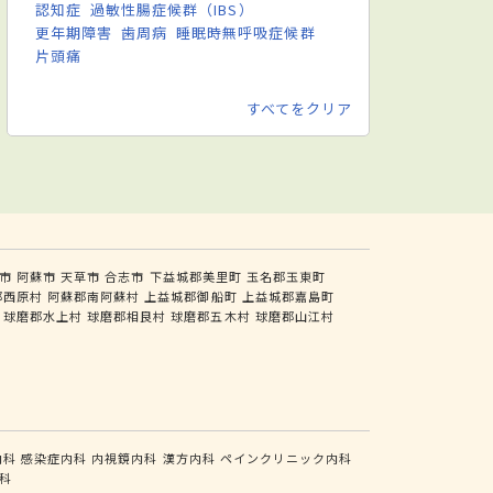
認知症
過敏性腸症候群（IBS）
更年期障害
歯周病
睡眠時無呼吸症候群
片頭痛
すべてをクリア
市
阿蘇市
天草市
合志市
下益城郡美里町
玉名郡玉東町
郡西原村
阿蘇郡南阿蘇村
上益城郡御船町
上益城郡嘉島町
球磨郡水上村
球磨郡相良村
球磨郡五木村
球磨郡山江村
内科
感染症内科
内視鏡内科
漢方内科
ペインクリニック内科
科