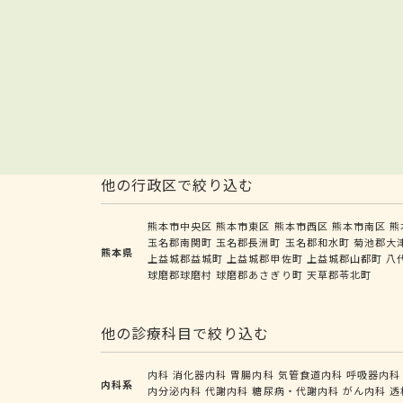
他の行政区で絞り込む
熊本市中央区
熊本市東区
熊本市西区
熊本市南区
熊
玉名郡南関町
玉名郡長洲町
玉名郡和水町
菊池郡大
熊本県
上益城郡益城町
上益城郡甲佐町
上益城郡山都町
八
球磨郡球磨村
球磨郡あさぎり町
天草郡苓北町
他の診療科目で絞り込む
内科
消化器内科
胃腸内科
気管食道内科
呼吸器内科
内科系
内分泌内科
代謝内科
糖尿病・代謝内科
がん内科
透