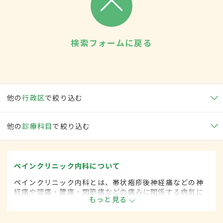
検索フォームに戻る
他の
行政区
で絞り込む
他の
診療科目
で絞り込む
ペインクリニック内科について
ペインクリニック内科とは、帯状疱疹後神経痛などの神
経痛や頭痛・腰痛・関節痛などの痛みに関係する病気に
もっと見る
対して、麻酔を用いた治療法などを用いて治療する内科
の一領域です。平成20年4月の制度改正前は、ペインク
リニック科と呼ばれていました。