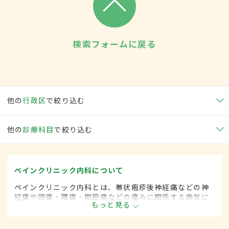
検索フォームに戻る
他の
行政区
で絞り込む
他の
診療科目
で絞り込む
ペインクリニック内科について
ペインクリニック内科とは、帯状疱疹後神経痛などの神
経痛や頭痛・腰痛・関節痛などの痛みに関係する病気に
もっと見る
対して、麻酔を用いた治療法などを用いて治療する内科
の一領域です。平成20年4月の制度改正前は、ペインク
リニック科と呼ばれていました。