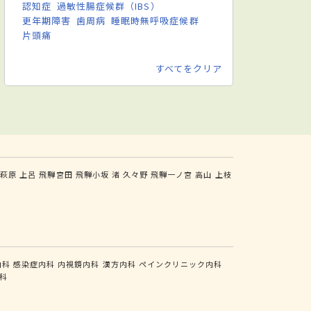
認知症
過敏性腸症候群（IBS）
更年期障害
歯周病
睡眠時無呼吸症候群
片頭痛
すべてをクリア
騨萩原
上呂
飛騨宮田
飛騨小坂
渚
久々野
飛騨一ノ宮
高山
上枝
内科
感染症内科
内視鏡内科
漢方内科
ペインクリニック内科
科