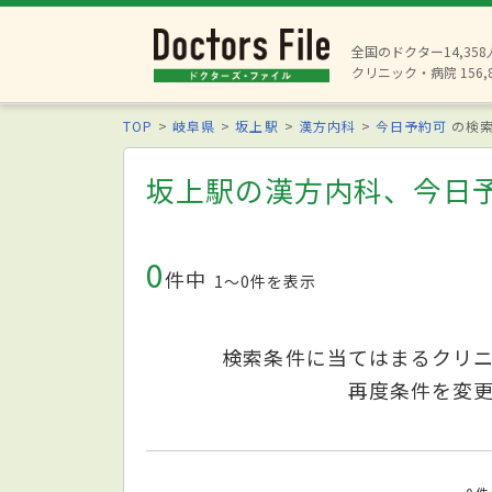
全国のドクター14,35
クリニック・病院 156,
TOP
岐阜県
坂上駅
漢方内科
今日予約可
の検
坂上駅の漢方内科、今日
0
件中
1〜0件を表示
検索条件に当てはまるクリ
再度条件を変