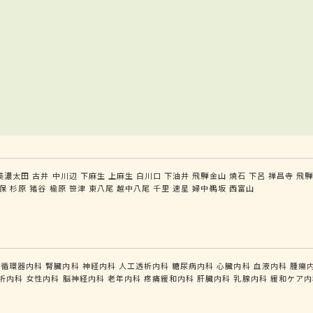
美濃太田
古井
中川辺
下麻生
上麻生
白川口
下油井
飛騨金山
焼石
下呂
禅昌寺
飛
保
杉原
猪谷
楡原
笹津
東八尾
越中八尾
千里
速星
婦中鵜坂
西富山
循環器内科
腎臓内科
神経内科
人工透析内科
糖尿病内科
心臓内科
血液内科
腫瘍
析内科
女性内科
脳神経内科
老年内科
疼痛緩和内科
肝臓内科
乳腺内科
緩和ケア内