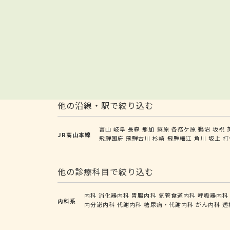
他の沿線・駅で絞り込む
富山
岐阜
長森
那加
蘇原
各務ケ原
鵜沼
坂祝
JR高山本線
飛騨国府
飛騨古川
杉崎
飛騨細江
角川
坂上
打
他の診療科目で絞り込む
内科
消化器内科
胃腸内科
気管食道内科
呼吸器内科
内科系
内分泌内科
代謝内科
糖尿病・代謝内科
がん内科
透