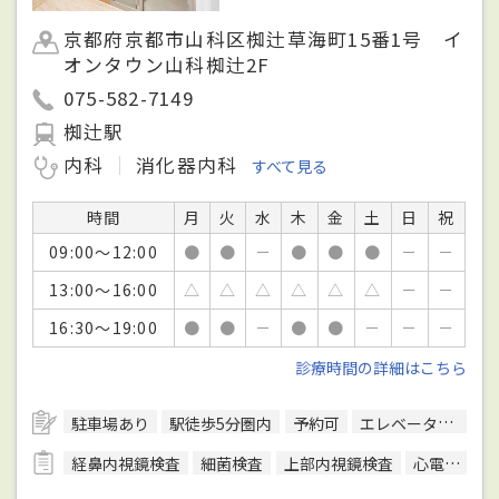
京都府京都市山科区椥辻草海町15番1号 イ
オンタウン山科椥辻2F
075-582-7149
椥辻駅
内科
消化器内科
すべて見る
時間
月
火
水
木
金
土
日
祝
09:00～12:00
●
●
－
●
●
●
－
－
13:00～16:00
△
△
△
△
△
△
－
－
16:30～19:00
●
●
－
●
●
－
－
－
診療時間の詳細はこちら
駐車場あり
駅徒歩5分圏内
予約可
エレベーターあり
経鼻内視鏡検査
細菌検査
上部内視鏡検査
心電図検査