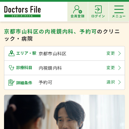
会員登録
ログイン
メニュー
京都市山科区の内視鏡内科、予約可
のクリニ
ック・病院
京都市山科区
変更
エリア・駅
診療科目
内視鏡内科
変更
予約可
選択
詳細条件