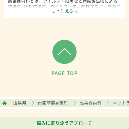
感染症内科とは、ウイルス・細菌など病原微生物による
感染症（HIV感染症、ウイルス肝炎、結核症など）を専門
もっと見る
的に取り扱う内科の一領域です。
PAGE TOP
山梨県
南巨摩郡身延町
感染症内科
ネット
悩みに寄り添うアプローチ