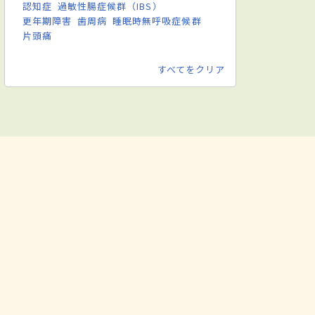
認知症
過敏性腸症候群（IBS）
更年期障害
歯周病
睡眠時無呼吸症候群
片頭痛
すべてをクリア