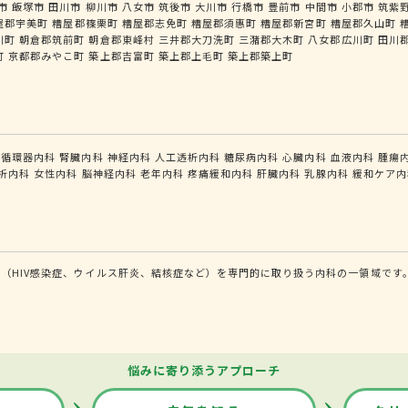
市
飯塚市
田川市
柳川市
八女市
筑後市
大川市
行橋市
豊前市
中間市
小郡市
筑紫
屋郡宇美町
糟屋郡篠栗町
糟屋郡志免町
糟屋郡須惠町
糟屋郡新宮町
糟屋郡久山町
川町
朝倉郡筑前町
朝倉郡東峰村
三井郡大刀洗町
三潴郡大木町
八女郡広川町
田川
町
京都郡みやこ町
築上郡吉富町
築上郡上毛町
築上郡築上町
循環器内科
腎臓内科
神経内科
人工透析内科
糖尿病内科
心臓内科
血液内科
腫瘍
析内科
女性内科
脳神経内科
老年内科
疼痛緩和内科
肝臓内科
乳腺内科
緩和ケア内
（HIV感染症、ウイルス肝炎、結核症など）を専門的に取り扱う内科の一領域です
悩みに寄り添うアプローチ