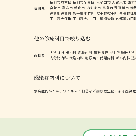
福岡市城南区
福岡市早良区
大牟田市
久留米市
直方
宮若市
嘉麻市
朝倉市
みやま市
糸島市
那珂川市
糟
福岡県
遠賀郡遠賀町
鞍手郡小竹町
鞍手郡鞍手町
嘉穂郡桂
田川郡大任町
田川郡赤村
田川郡福智町
京都郡苅田
他の診療科目で絞り込む
内科
消化器内科
胃腸内科
気管食道内科
呼吸器内科
内科系
内分泌内科
代謝内科
糖尿病・代謝内科
がん内科
透
感染症内科について
感染症内科とは、ウイルス・細菌など病原微生物による感染症