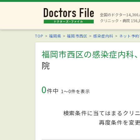
全国のドクター14,36
クリニック・病院 156,
TOP
福岡県
福岡市西区
感染症内科
ネット予約
福岡市西区の感染症内科
院
0
件中
1〜0件を表示
検索条件に当てはまるクリ
再度条件を変