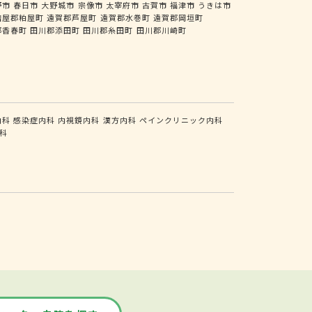
野市
春日市
大野城市
宗像市
太宰府市
古賀市
福津市
うきは市
糟屋郡粕屋町
遠賀郡芦屋町
遠賀郡水巻町
遠賀郡岡垣町
郡香春町
田川郡添田町
田川郡糸田町
田川郡川崎町
内科
感染症内科
内視鏡内科
漢方内科
ペインクリニック内科
科
。