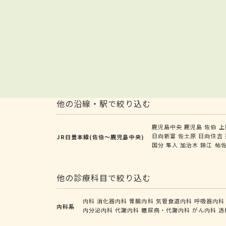
他の沿線・駅で絞り込む
鹿児島中央
鹿児島
佐伯
上
日向新富
佐土原
日向住吉
JR日豊本線(佐伯～鹿児島中央)
国分
隼人
加治木
錦江
帖
他の診療科目で絞り込む
内科
消化器内科
胃腸内科
気管食道内科
呼吸器内科
内科系
内分泌内科
代謝内科
糖尿病・代謝内科
がん内科
透