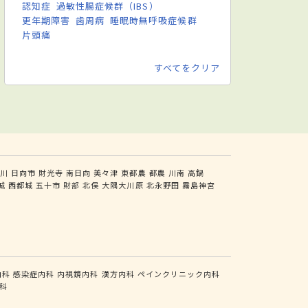
認知症
過敏性腸症候群（IBS）
更年期障害
歯周病
睡眠時無呼吸症候群
片頭痛
すべてをクリア
川
日向市
財光寺
南日向
美々津
東都農
都農
川南
高鍋
城
西都城
五十市
財部
北俣
大隅大川原
北永野田
霧島神宮
内科
感染症内科
内視鏡内科
漢方内科
ペインクリニック内科
科