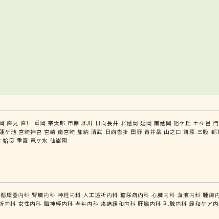
岡
直見
直川
重岡
宗太郎
市棚
北川
日向長井
北延岡
延岡
南延岡
旭ケ丘
土々呂
門
蓮ケ池
宮崎神宮
宮崎
南宮崎
加納
清武
日向沓掛
田野
青井岳
山之口
餅原
三股
都
佐
姶良
重富
竜ケ水
仙巌園
循環器内科
腎臓内科
神経内科
人工透析内科
糖尿病内科
心臓内科
血液内科
腫瘍
析内科
女性内科
脳神経内科
老年内科
疼痛緩和内科
肝臓内科
乳腺内科
緩和ケア内