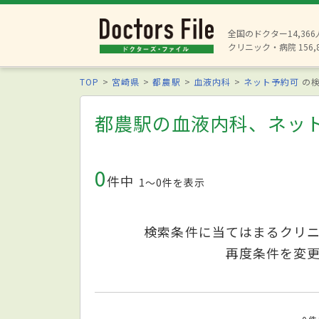
全国のドクター14,36
クリニック・病院 156,
TOP
宮崎県
都農駅
血液内科
ネット予約可
の検
都農駅の血液内科、ネッ
0
件中
1〜0件を表示
検索条件に当てはまるクリ
再度条件を変