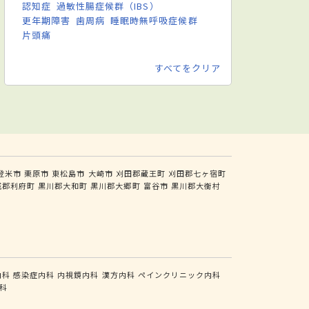
認知症
過敏性腸症候群（IBS）
更年期障害
歯周病
睡眠時無呼吸症候群
片頭痛
すべてをクリア
登米市
栗原市
東松島市
大崎市
刈田郡蔵王町
刈田郡七ヶ宿町
城郡利府町
黒川郡大和町
黒川郡大郷町
富谷市
黒川郡大衡村
内科
感染症内科
内視鏡内科
漢方内科
ペインクリニック内科
科