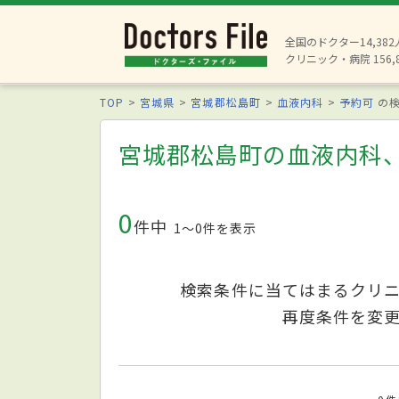
全国のドクター14,38
クリニック・病院 156,
TOP
宮城県
宮城郡松島町
血液内科
予約可
の検
宮城郡松島町の血液内科
0
件中
1〜0件を表示
検索条件に当てはまるクリ
再度条件を変