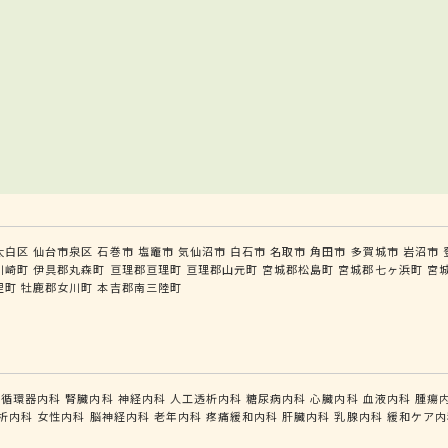
太白区
仙台市泉区
石巻市
塩竈市
気仙沼市
白石市
名取市
角田市
多賀城市
岩沼市
川崎町
伊具郡丸森町
亘理郡亘理町
亘理郡山元町
宮城郡松島町
宮城郡七ヶ浜町
宮
里町
牡鹿郡女川町
本吉郡南三陸町
循環器内科
腎臓内科
神経内科
人工透析内科
糖尿病内科
心臓内科
血液内科
腫瘍
析内科
女性内科
脳神経内科
老年内科
疼痛緩和内科
肝臓内科
乳腺内科
緩和ケア内