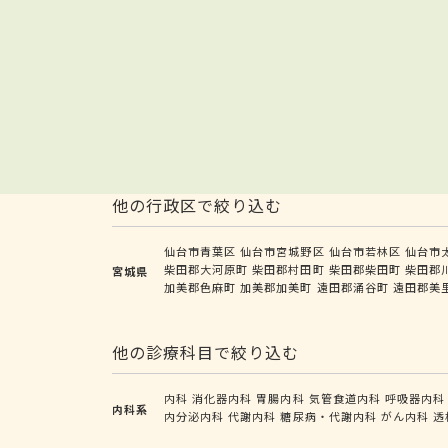
他の行政区で絞り込む
仙台市青葉区
仙台市宮城野区
仙台市若林区
仙台市
柴田郡大河原町
柴田郡村田町
柴田郡柴田町
柴田郡
宮城県
加美郡色麻町
加美郡加美町
遠田郡涌谷町
遠田郡美
他の診療科目で絞り込む
内科
消化器内科
胃腸内科
気管食道内科
呼吸器内科
内科系
内分泌内科
代謝内科
糖尿病・代謝内科
がん内科
透