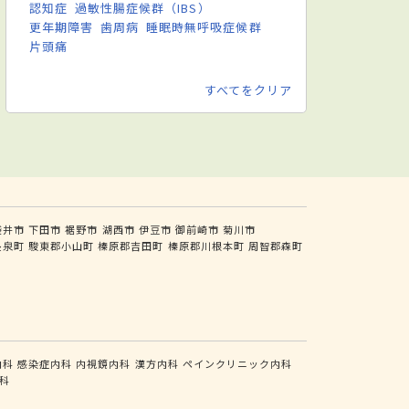
認知症
過敏性腸症候群（IBS）
更年期障害
歯周病
睡眠時無呼吸症候群
片頭痛
すべてをクリア
袋井市
下田市
裾野市
湖西市
伊豆市
御前崎市
菊川市
長泉町
駿東郡小山町
榛原郡吉田町
榛原郡川根本町
周智郡森町
内科
感染症内科
内視鏡内科
漢方内科
ペインクリニック内科
科