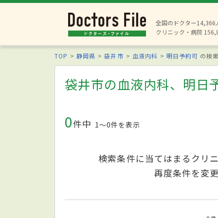
全国のドクター14,36
クリニック・病院 156,
TOP
静岡県
袋井市
血液内科
明日予約可
の検
袋井市の血液内科、明日
0
件中
1〜0件を表示
検索条件に当てはまるクリ
再度条件を変