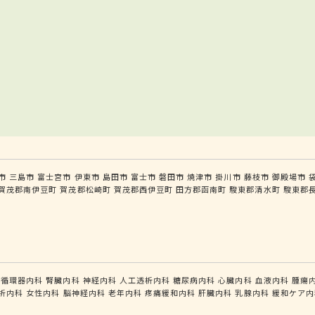
市
三島市
富士宮市
伊東市
島田市
富士市
磐田市
焼津市
掛川市
藤枝市
御殿場市
賀茂郡南伊豆町
賀茂郡松崎町
賀茂郡西伊豆町
田方郡函南町
駿東郡清水町
駿東郡
循環器内科
腎臓内科
神経内科
人工透析内科
糖尿病内科
心臓内科
血液内科
腫瘍
析内科
女性内科
脳神経内科
老年内科
疼痛緩和内科
肝臓内科
乳腺内科
緩和ケア内