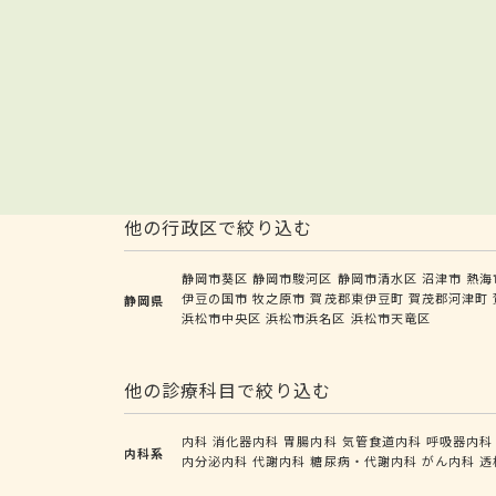
他の行政区で絞り込む
静岡市葵区
静岡市駿河区
静岡市清水区
沼津市
熱海
伊豆の国市
牧之原市
賀茂郡東伊豆町
賀茂郡河津町
静岡県
浜松市中央区
浜松市浜名区
浜松市天竜区
他の診療科目で絞り込む
内科
消化器内科
胃腸内科
気管食道内科
呼吸器内科
内科系
内分泌内科
代謝内科
糖尿病・代謝内科
がん内科
透