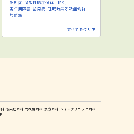
認知症
過敏性腸症候群（IBS）
更年期障害
歯周病
睡眠時無呼吸症候群
片頭痛
すべてをクリア
内科
感染症内科
内視鏡内科
漢方内科
ペインクリニック内科
科