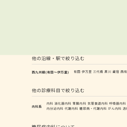
他の沿線・駅で絞り込む
有田
伊万里
三代橋
黒川
蔵宿
西
西九州線(有田～伊万里)
他の診療科目で絞り込む
内科
消化器内科
胃腸内科
気管食道内科
呼吸器内科
内科系
内分泌内科
代謝内科
糖尿病・代謝内科
がん内科
透
糖尿病内科について