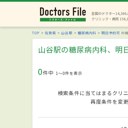
全国のドクター14,36
クリニック・病院 156,
TOP
佐賀県
山谷駅
糖尿病内科
明日予約可
の検
山谷駅の糖尿病内科、明
0
件中
1〜0件を表示
検索条件に当てはまるクリ
再度条件を変