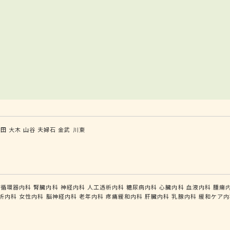
有田
大木
山谷
夫婦石
金武
川東
循環器内科
腎臓内科
神経内科
人工透析内科
糖尿病内科
心臓内科
血液内科
腫瘍
析内科
女性内科
脳神経内科
老年内科
疼痛緩和内科
肝臓内科
乳腺内科
緩和ケア内