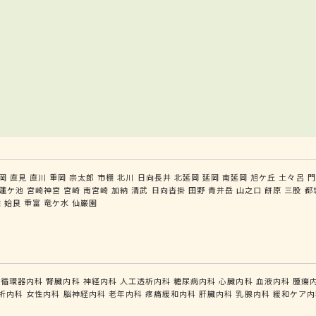
岡
直見
直川
重岡
宗太郎
市棚
北川
日向長井
北延岡
延岡
南延岡
旭ケ丘
土々呂
門
蓮ケ池
宮崎神宮
宮崎
南宮崎
加納
清武
日向沓掛
田野
青井岳
山之口
餅原
三股
都
佐
姶良
重富
竜ケ水
仙巌園
循環器内科
腎臓内科
神経内科
人工透析内科
糖尿病内科
心臓内科
血液内科
腫瘍
析内科
女性内科
脳神経内科
老年内科
疼痛緩和内科
肝臓内科
乳腺内科
緩和ケア内