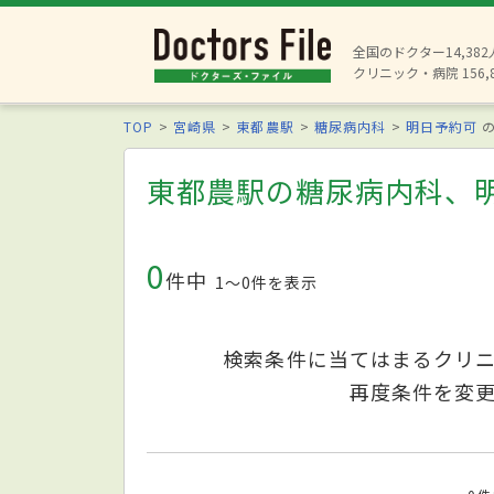
全国のドクター14,38
クリニック・病院 156,
TOP
宮崎県
東都農駅
糖尿病内科
明日予約可
の
東都農駅の糖尿病内科、
0
件中
1〜0件を表示
検索条件に当てはまるクリ
再度条件を変