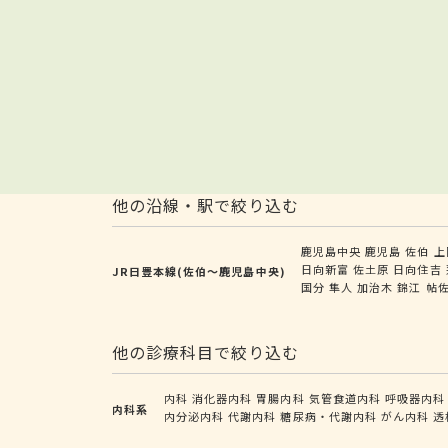
他の沿線・駅で絞り込む
鹿児島中央
鹿児島
佐伯
上
日向新富
佐土原
日向住吉
JR日豊本線(佐伯～鹿児島中央)
国分
隼人
加治木
錦江
帖
他の診療科目で絞り込む
内科
消化器内科
胃腸内科
気管食道内科
呼吸器内科
内科系
内分泌内科
代謝内科
糖尿病・代謝内科
がん内科
透