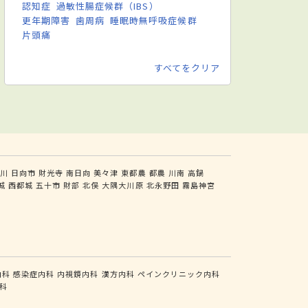
認知症
過敏性腸症候群（IBS）
更年期障害
歯周病
睡眠時無呼吸症候群
片頭痛
すべてをクリア
川
日向市
財光寺
南日向
美々津
東都農
都農
川南
高鍋
城
西都城
五十市
財部
北俣
大隅大川原
北永野田
霧島神宮
内科
感染症内科
内視鏡内科
漢方内科
ペインクリニック内科
科