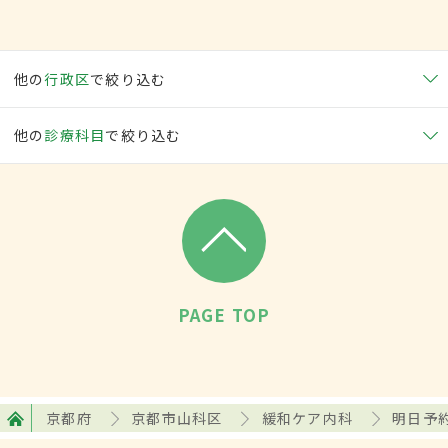
他の
行政区
で絞り込む
他の
診療科目
で絞り込む
PAGE TOP
京都府
京都市山科区
緩和ケア内科
明日予