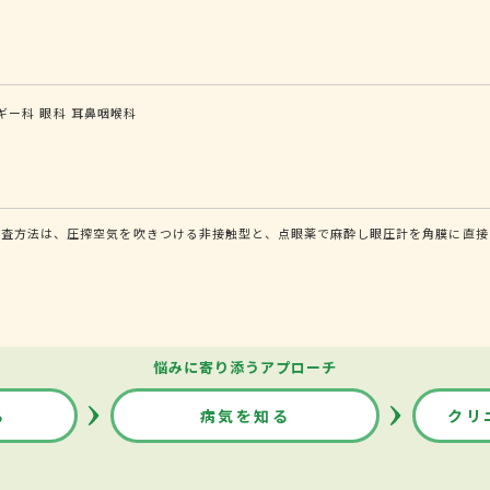
ギー科
眼科
耳鼻咽喉科
査方法は、圧搾空気を吹きつける非接触型と、点眼薬で麻酔し眼圧計を角膜に直接
悩みに寄り添うアプローチ
る
病気を知る
クリ