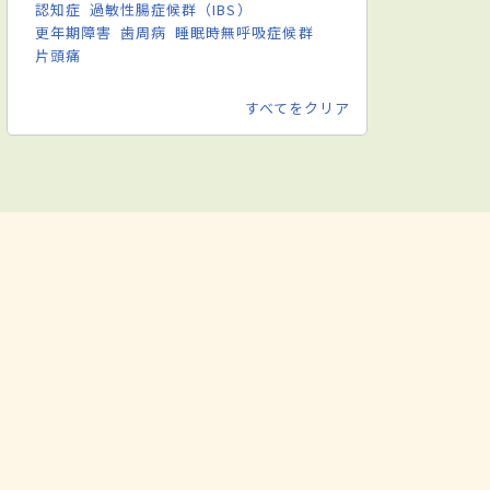
認知症
過敏性腸症候群（IBS）
更年期障害
歯周病
睡眠時無呼吸症候群
片頭痛
すべてをクリア