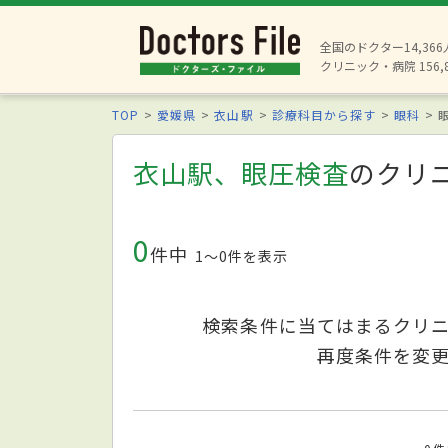
全国のドクター14,36
クリニック・病院 156,
TOP
愛媛県
衣山駅
診療科目から探す
眼科
衣山駅、眼圧検査
のクリ
0
件中
1〜0件を表示
検索条件に当てはまるクリ
再度条件を変