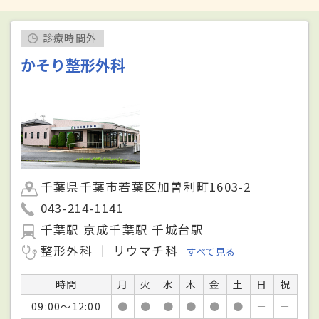
診療時間外
かそり整形外科
千葉県千葉市若葉区加曽利町1603-2
043-214-1141
千葉駅 京成千葉駅 千城台駅
整形外科
リウマチ科
すべて見る
時間
月
火
水
木
金
土
日
祝
09:00～12:00
●
●
●
●
●
●
－
－