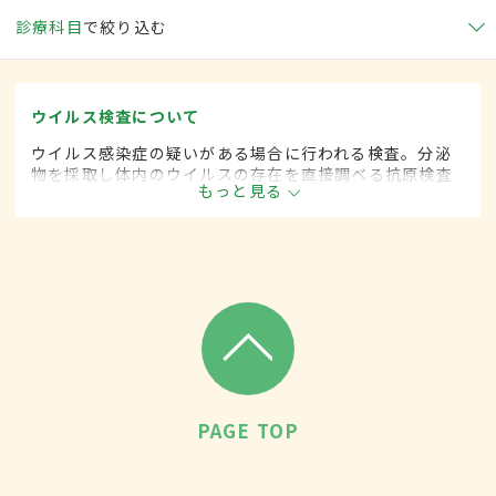
診療科目
で絞り込む
ウイルス検査について
ウイルス感染症の疑いがある場合に行われる検査。分泌
物を採取し体内のウイルスの存在を直接調べる抗原検査
もっと見る
（ロタウイルス、アデノウイルス、インフルエンザウイ
ルスなど）と、血清中のウイルス抗体（IgM・IgG抗体）
を測定して間接的に調べる方法とがある。
PAGE TOP