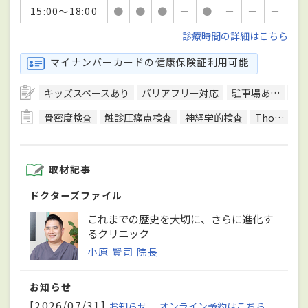
15:00～18:00
●
●
●
－
●
－
－
－
診療時間の詳細はこちら
マイナンバーカードの健康保険証利用可能
キッズスペースあり
バリアフリー対応
駐車場あり
日
骨密度検査
触診圧痛点検査
神経学的検査
Thomsen（トムセン）テスト
取材記事
ドクターズファイル
これまでの歴史を大切に、さらに進化す
るクリニック
小原 賢司 院長
お知らせ
[2026/07/31]
お知らせ, オンライン予約はこちら