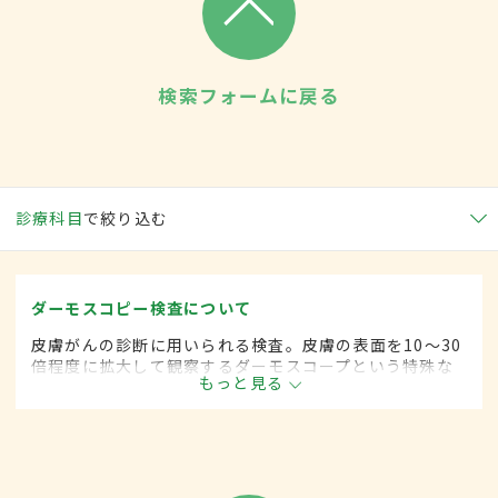
検索フォームに戻る
診療科目
で絞り込む
ダーモスコピー検査について
皮膚がんの診断に用いられる検査。皮膚の表面を10～30
倍程度に拡大して観察するダーモスコープという特殊な
もっと見る
ルーペを使い、皮膚にできた腫瘍やほくろが良性か悪性
かを判別する。肉眼では判別しにくい皮膚病変（メラ
ノーマなど）の診断に役立つ。