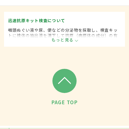
迅速抗原キット検査について
咽頭ぬぐい液や尿、便などの分泌物を採取し、検査キッ
トに検体の抽出液を滴下して抗原（病原体の成分）の有
もっと見る
無を検査する方法。細菌培養検査と違い、短時間（通常
30分以内）で結果を得ることができる。
PAGE TOP