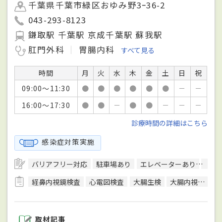
千葉県千葉市緑区おゆみ野3ｰ36-2
043-293-8123
鎌取駅 千葉駅 京成千葉駅 蘇我駅
肛門外科
胃腸内科
すべて見る
時間
月
火
水
木
金
土
日
祝
09:00～11:30
●
●
●
●
●
●
－
－
16:00～17:30
●
●
－
●
●
－
－
－
診療時間の詳細はこちら
感染症対策実施
バリアフリー対応
駐車場あり
エレベーターあり
日本
経鼻内視鏡検査
心電図検査
大腸生検
大腸内視鏡検査
取材記事