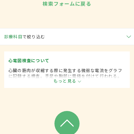
検索フォームに戻る
診療科目
で絞り込む
心電図検査について
心臓の筋肉が収縮する際に発生する微弱な電流をグラフ
に記録する検査。手足や胸部に電極を付けて行われる。
もっと見る
不整脈や狭心症、心筋梗塞、心肥大などを高い確率で発
見できる。