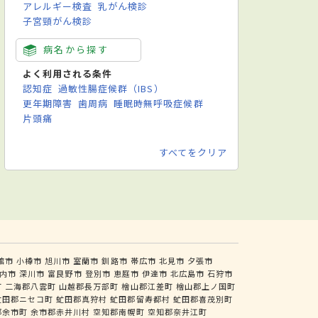
アレルギー検査
乳がん検診
子宮頸がん検診
病名から探す
よく利用される条件
認知症
過敏性腸症候群（IBS）
更年期障害
歯周病
睡眠時無呼吸症候群
片頭痛
すべてをクリア
館市
小樽市
旭川市
室蘭市
釧路市
帯広市
北見市
夕張市
内市
深川市
富良野市
登別市
恵庭市
伊達市
北広島市
石狩市
町
二海郡八雲町
山越郡長万部町
檜山郡江差町
檜山郡上ノ国町
虻田郡ニセコ町
虻田郡真狩村
虻田郡留寿都村
虻田郡喜茂別町
郡余市町
余市郡赤井川村
空知郡南幌町
空知郡奈井江町