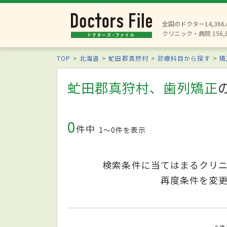
全国のドクター14,36
クリニック・病院 156,
TOP
北海道
虻田郡真狩村
診療科目から探す
矯
虻田郡真狩村、歯列矯正
0
件中
1〜0件を表示
検索条件に当てはまるクリ
再度条件を変