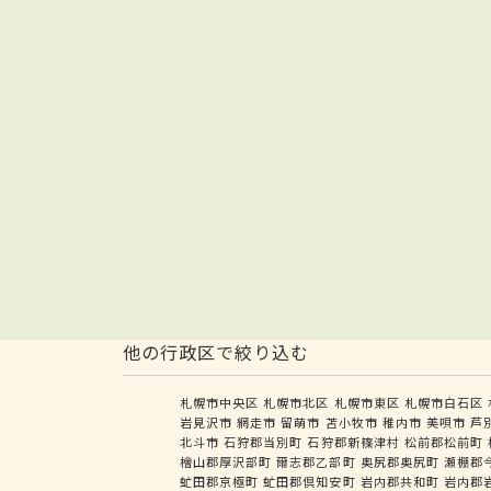
他の行政区で絞り込む
札幌市中央区
札幌市北区
札幌市東区
札幌市白石区
岩見沢市
網走市
留萌市
苫小牧市
稚内市
美唄市
芦
北斗市
石狩郡当別町
石狩郡新篠津村
松前郡松前町
檜山郡厚沢部町
爾志郡乙部町
奥尻郡奥尻町
瀬棚郡
虻田郡京極町
虻田郡倶知安町
岩内郡共和町
岩内郡