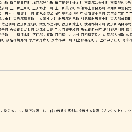
栗山町
樺戸郡月形町
樺戸郡浦臼町
樺戸郡新十津川町
雨竜郡妹背牛町
雨竜郡秩父別
愛別町
上川郡上川町
上川郡東川町
上川郡美瑛町
空知郡上富良野町
空知郡中富良野
威子府村
中川郡中川町
雨竜郡幌加内町
増毛郡増毛町
留萌郡小平町
苫前郡苫前町
郡枝幸町
天塩郡豊富町
礼文郡礼文町
利尻郡利尻町
利尻郡利尻富士町
天塩郡幌延町
郡佐呂間町
紋別郡遠軽町
紋別郡湧別町
紋別郡滝上町
紋別郡興部町
紋別郡西興部村
安平町
勇払郡むかわ町
沙流郡日高町
沙流郡平取町
新冠郡新冠町
浦河郡浦河町
様
新得町
上川郡清水町
河西郡芽室町
河西郡中札内村
河西郡更別村
広尾郡大樹町
広
幌町
釧路郡釧路町
厚岸郡厚岸町
厚岸郡浜中町
川上郡標茶町
川上郡弟子屈町
阿寒
せに整えること。矯正装置には、歯の表側や裏側に接着する装置（ブラケット）、セ