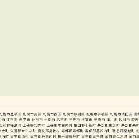
札幌市豊平区
札幌市南区
札幌市西区
札幌市厚別区
札幌市手稲区
札幌市清田区
函
別市
江別市
赤平市
紋別市
士別市
名寄市
三笠市
根室市
千歳市
滝川市
砂川市
歌志
松前郡福島町
上磯郡知内町
上磯郡木古内町
亀田郡七飯町
茅部郡鹿部町
茅部郡森
今金町
久遠郡せたな町
島牧郡島牧村
寿都郡寿都町
寿都郡黒松内町
磯谷郡蘭越町
岩内町
古宇郡泊村
古宇郡神恵内村
積丹郡積丹町
古平郡古平町
余市郡仁木町
余市