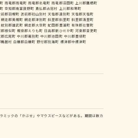
町
雨竜郡雨竜町
雨竜郡北竜町
雨竜郡沼田町
上川郡鷹栖町
町
空知郡南富良野町
勇払郡占冠村
上川郡和寒町
苫前郡羽幌町
苫前郡初山別村
天塩郡遠別町
天塩郡天塩町
網走郡美幌町
網走郡津別町
斜里郡斜里町
斜里郡清里町
紋別郡雄武町
網走郡大空町
虻田郡豊浦町
有珠郡壮瞥町
似郡様似町
幌泉郡えりも町
日高郡新ひだか町
河東郡音更町
尾郡広尾町
中川郡幕別町
中川郡池田町
中川郡豊頃町
郡鶴居村
白糠郡白糠町
野付郡別海町
標津郡中標津町
ラミックの「かぶせ」やマウスピースなどがある。期間は数カ