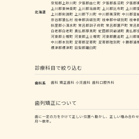
空知郡上砂川町
夕張郡由仁町
夕張郡長沼町
夕張郡
上川郡東神楽町
上川郡当麻町
上川郡比布町
上川郡
北海道
上川郡剣淵町
上川郡下川町
中川郡美深町
中川郡音
宗谷郡猿払村
枝幸郡浜頓別町
枝幸郡中頓別町
枝幸
斜里郡小清水町
常呂郡訓子府町
常呂郡置戸町
常呂
白老郡白老町
勇払郡厚真町
虻田郡洞爺湖町
勇払郡
河東郡士幌町
河東郡上士幌町
河東郡鹿追町
上川郡
中川郡本別町
足寄郡足寄町
足寄郡陸別町
十勝郡浦
標津郡標津町
目梨郡羅臼町
診療科目で絞り込む
歯科
矯正歯科
小児歯科
歯科口腔外科
歯科系
歯列矯正について
歯に一定の力をかけて正しい位置へ動かし、正しい噛み合わ
月～数年。