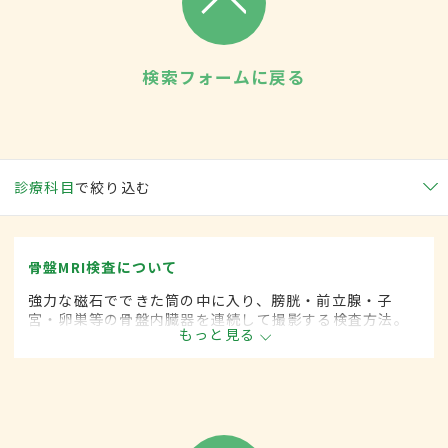
検索フォームに戻る
診療科目
で絞り込む
骨盤MRI検査について
強力な磁石でできた筒の中に入り、膀胱・前立腺・子
宮・卵巣等の骨盤内臓器を連続して撮影する検査方法。
もっと見る
輪切り面と側面からという2つの方向からの断層画像を撮
ることができ、より詳細な情報が得られる。