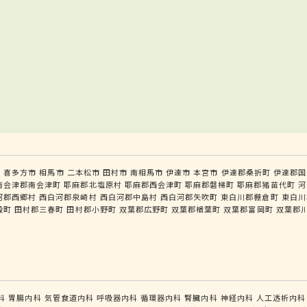
市
喜多方市
相馬市
二本松市
田村市
南相馬市
伊達市
本宮市
伊達郡桑折町
伊達郡国
南会津郡南会津町
耶麻郡北塩原村
耶麻郡西会津町
耶麻郡磐梯町
耶麻郡猪苗代町
河
河郡西郷村
西白河郡泉崎村
西白河郡中島村
西白河郡矢吹町
東白川郡棚倉町
東白川
殿町
田村郡三春町
田村郡小野町
双葉郡広野町
双葉郡楢葉町
双葉郡富岡町
双葉郡
科
胃腸内科
気管食道内科
呼吸器内科
循環器内科
腎臓内科
神経内科
人工透析内科