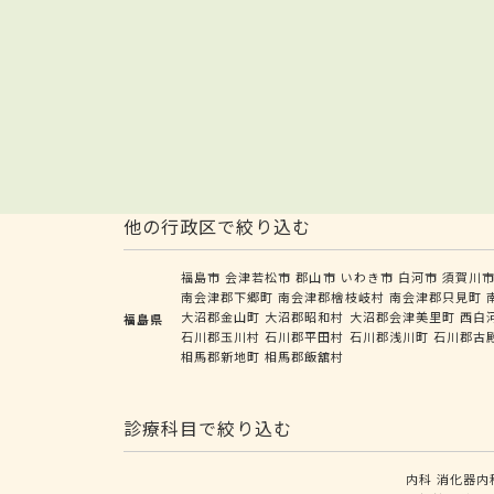
他の行政区で絞り込む
福島市
会津若松市
郡山市
いわき市
白河市
須賀川
南会津郡下郷町
南会津郡檜枝岐村
南会津郡只見町
大沼郡金山町
大沼郡昭和村
大沼郡会津美里町
西白
福島県
石川郡玉川村
石川郡平田村
石川郡浅川町
石川郡古
相馬郡新地町
相馬郡飯舘村
診療科目で絞り込む
内科
消化器内