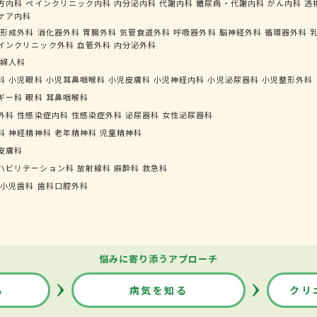
方内科
ペインクリニック内科
内分泌内科
代謝内科
糖尿病・代謝内科
がん内科
透
ケア内科
形成外科
消化器外科
胃腸外科
気管食道外科
呼吸器外科
脳神経外科
循環器外科
インクリニック外科
血管外科
内分泌外科
婦人科
科
小児眼科
小児耳鼻咽喉科
小児皮膚科
小児神経内科
小児泌尿器科
小児整形外科
ギー科
眼科
耳鼻咽喉科
外科
性感染症内科
性感染症外科
泌尿器科
女性泌尿器科
科
神経精神科
老年精神科
児童精神科
皮膚科
ハビリテーション科
放射線科
麻酔科
救急科
小児歯科
歯科口腔外科
悩みに寄り添うアプローチ
る
病気を知る
クリ