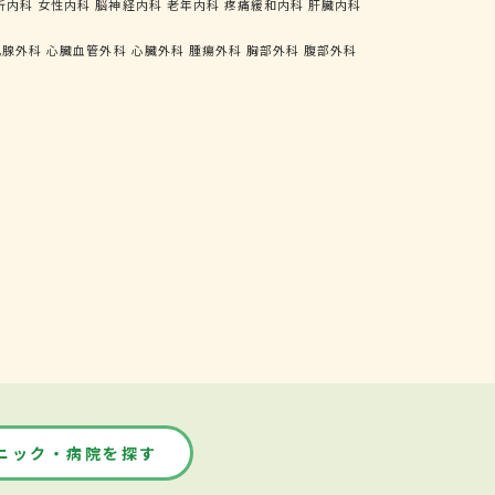
析内科
女性内科
脳神経内科
老年内科
疼痛緩和内科
肝臓内科
乳腺外科
心臓血管外科
心臓外科
腫瘍外科
胸部外科
腹部外科
ニック・病院を探す