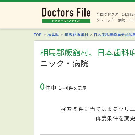
全国のドクター14,38
クリニック・病院 156,
TOP
福島県
相馬郡飯舘村
日本歯科麻酔学会歯科
相馬郡飯舘村、日本歯科
ニック・病院
0
件中
1〜0件を表示
検索条件に当てはまるクリ
再度条件を変