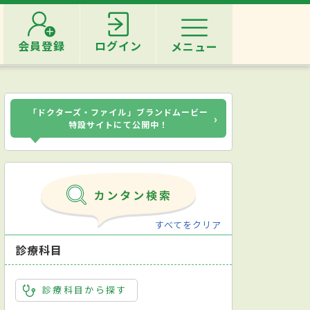
会員登録
ログイン
メニュー
「ドクターズ・ファイル」ブランドムービー
›
特設サイトにて公開中！
すべてをクリア
診療科目
診療科目から探す