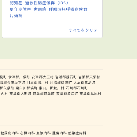
認知症
過敏性腸症候群（IBS）
更年期障害
歯周病
睡眠時無呼吸症候群
片頭痛
すべてをクリア
見町
伊達郡川俣町
安達郡大玉村
岩瀬郡鏡石町
岩瀬郡天栄村
沼郡会津坂下町
河沼郡湯川村
河沼郡柳津町
大沼郡三島町
郡矢祭町
東白川郡塙町
東白川郡鮫川村
石川郡石川町
川内村
双葉郡大熊町
双葉郡双葉町
双葉郡浪江町
双葉郡葛尾村
糖尿病内科
心臓内科
血液内科
腫瘍内科
感染症内科