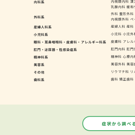
内視鏡内科
漢
内科系
乳腺内科
緩和
外科
整形外科
外科系
内視鏡外科
ペ
産婦人科
産科
産婦人科系
小児科
小児外
小児科系
皮膚科
アレル
眼科・耳鼻咽喉科・皮膚科・アレルギー科系
肛門内科
肛門
肛門・泌尿器・性感染症系
精神科
心療内
精神科系
美容外科
美容
美容系
リウマチ科
リ
その他
歯科
矯正歯科
歯科系
症状から調べ