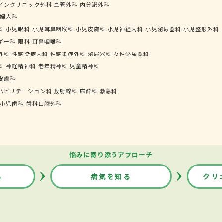
インクリニック外科
血管外科
内分泌外科
婦人科
科
小児眼科
小児耳鼻咽喉科
小児皮膚科
小児神経内科
小児泌尿器科
小児整形外科
ギー科
眼科
耳鼻咽喉科
外科
性感染症内科
性感染症外科
泌尿器科
女性泌尿器科
科
神経精神科
老年精神科
児童精神科
皮膚科
ハビリテーション科
放射線科
麻酔科
救急科
小児歯科
歯科口腔外科
悩みに寄り添うアプローチ
る
病気を知る
クリ