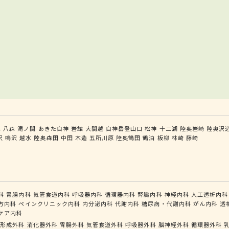
森
八森
滝ノ間
あきた白神
岩館
大間越
白神岳登山口
松神
十二湖
陸奥岩崎
陸奥沢
沢
鳴沢
越水
陸奥森田
中田
木造
五所川原
陸奥鶴田
鶴泊
板柳
林崎
藤崎
科
胃腸内科
気管食道内科
呼吸器内科
循環器内科
腎臓内科
神経内科
人工透析内科
方内科
ペインクリニック内科
内分泌内科
代謝内科
糖尿病・代謝内科
がん内科
透
ケア内科
形成外科
消化器外科
胃腸外科
気管食道外科
呼吸器外科
脳神経外科
循環器外科