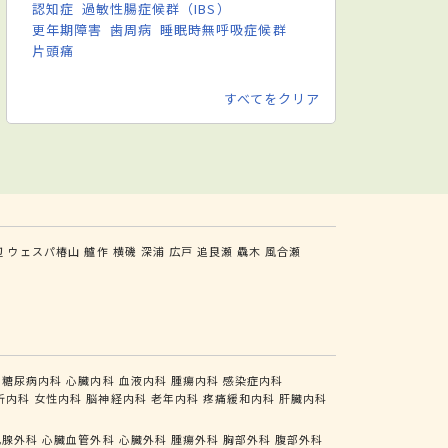
認知症
過敏性腸症候群（IBS）
更年期障害
歯周病
睡眠時無呼吸症候群
片頭痛
すべてをクリア
辺
ウェスパ椿山
艫作
横磯
深浦
広戸
追良瀬
驫木
風合瀬
糖尿病内科
心臓内科
血液内科
腫瘍内科
感染症内科
析内科
女性内科
脳神経内科
老年内科
疼痛緩和内科
肝臓内科
乳腺外科
心臓血管外科
心臓外科
腫瘍外科
胸部外科
腹部外科