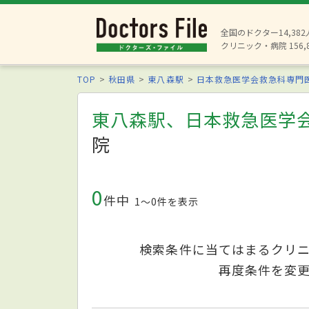
全国のドクター14,38
クリニック・病院 156,
TOP
秋田県
東八森駅
日本救急医学会救急科専門
東八森駅、日本救急医学
院
0
件中
1〜0件を表示
検索条件に当てはまるクリ
再度条件を変