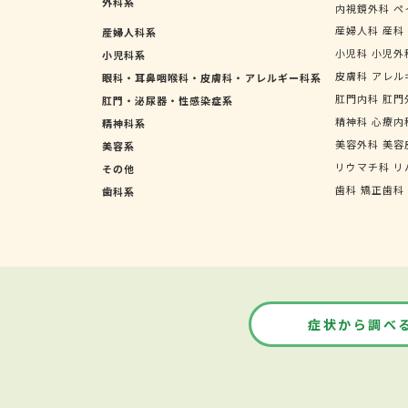
外科系
内視鏡外科
ペ
産婦人科
産科
産婦人科系
小児科
小児外
小児科系
皮膚科
アレル
眼科・耳鼻咽喉科・皮膚科・アレルギー科系
肛門内科
肛門
肛門・泌尿器・性感染症系
精神科
心療内
精神科系
美容外科
美容
美容系
リウマチ科
リ
その他
歯科
矯正歯科
歯科系
症状から調べ