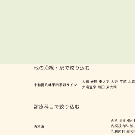
他の沿線・駅で絞り込む
大館
好摩
東大更
大更
平館
北
十和田八幡平四季彩ライン
大滝温泉
扇田
東大館
診療科目で絞り込む
内科
消化器内
内視鏡内科
漢
内科系
乳腺内科
緩和