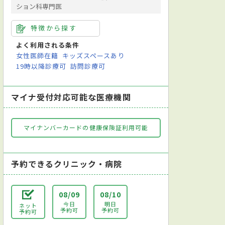
ション科専門医
特徴から探す
よく利用される条件
女性医師在籍
キッズスペースあり
19時以降診療可
訪問診療可
マイナ受付対応可能な医療機関
マイナンバーカードの健康保険証利用可能
予約できるクリニック・病院
08/09
08/10
今日
明日
ネット
予約可
予約可
予約可