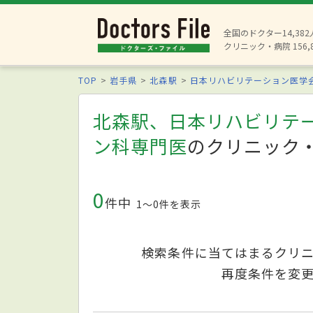
全国のドクター14,38
クリニック・病院 156,
TOP
岩手県
北森駅
日本リハビリテーション医学
北森駅、日本リハビリテ
ン科専門医
のクリニック
0
件中
1〜0件を表示
検索条件に当てはまるクリ
再度条件を変