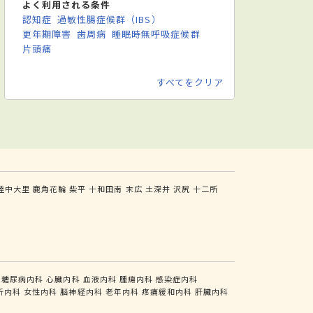
よく利用される条件
認知症
過敏性腸症候群（IBS）
更年期障害
歯周病
睡眠時無呼吸症候群
片頭痛
すべてをクリア
陸中大里
鹿角花輪
柴平
十和田南
末広
土深井
沢尻
十二所
糖尿病内科
心臓内科
血液内科
腫瘍内科
感染症内科
析内科
女性内科
脳神経内科
老年内科
疼痛緩和内科
肝臓内科