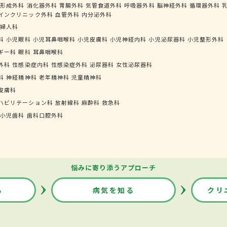
形成外科
消化器外科
胃腸外科
気管食道外科
呼吸器外科
脳神経外科
循環器外科
インクリニック外科
血管外科
内分泌外科
婦人科
科
小児眼科
小児耳鼻咽喉科
小児皮膚科
小児神経内科
小児泌尿器科
小児整形外科
ギー科
眼科
耳鼻咽喉科
外科
性感染症内科
性感染症外科
泌尿器科
女性泌尿器科
科
神経精神科
老年精神科
児童精神科
皮膚科
ハビリテーション科
放射線科
麻酔科
救急科
小児歯科
歯科口腔外科
悩みに寄り添うアプローチ
る
病気を知る
クリ