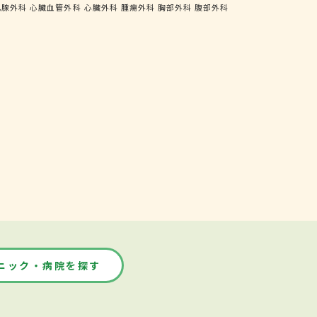
乳腺外科
心臓血管外科
心臓外科
腫瘍外科
胸部外科
腹部外科
ニック・病院を探す