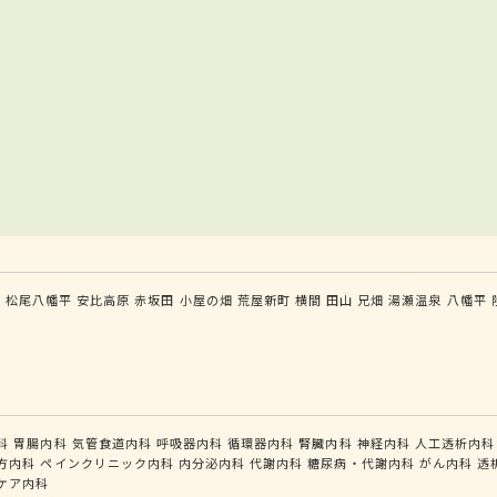
森
松尾八幡平
安比高原
赤坂田
小屋の畑
荒屋新町
横間
田山
兄畑
湯瀬温泉
八幡平
科
胃腸内科
気管食道内科
呼吸器内科
循環器内科
腎臓内科
神経内科
人工透析内科
方内科
ペインクリニック内科
内分泌内科
代謝内科
糖尿病・代謝内科
がん内科
透
ケア内科