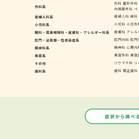
外科
整形外科
外科系
内視鏡外科
ペ
産婦人科
産科
産婦人科系
小児科
小児外
小児科系
皮膚科
アレル
眼科・耳鼻咽喉科・皮膚科・アレルギー科系
肛門内科
肛門
肛門・泌尿器・性感染症系
精神科
心療内
精神科系
美容外科
美容
美容系
リウマチ科
リ
その他
歯科
矯正歯科
歯科系
症状から調べ