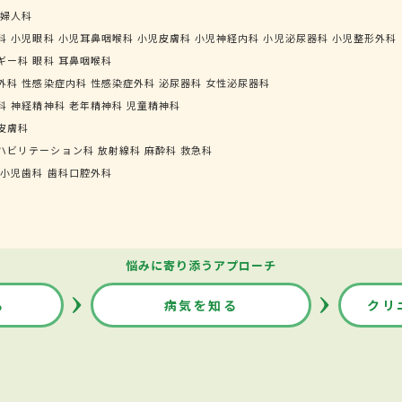
婦人科
科
小児眼科
小児耳鼻咽喉科
小児皮膚科
小児神経内科
小児泌尿器科
小児整形外科
ギー科
眼科
耳鼻咽喉科
外科
性感染症内科
性感染症外科
泌尿器科
女性泌尿器科
科
神経精神科
老年精神科
児童精神科
皮膚科
ハビリテーション科
放射線科
麻酔科
救急科
小児歯科
歯科口腔外科
悩みに寄り添うアプローチ
る
病気を知る
クリ