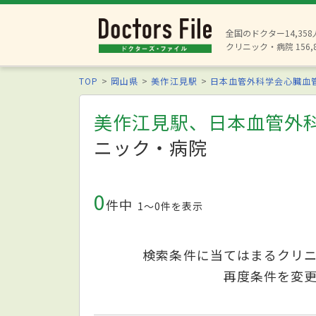
全国のドクター14,35
クリニック・病院 156,
TOP
岡山県
美作江見駅
日本血管外科学会心臓血
美作江見駅、日本血管外
ニック・病院
0
件中
1〜0件を表示
検索条件に当てはまるクリ
再度条件を変