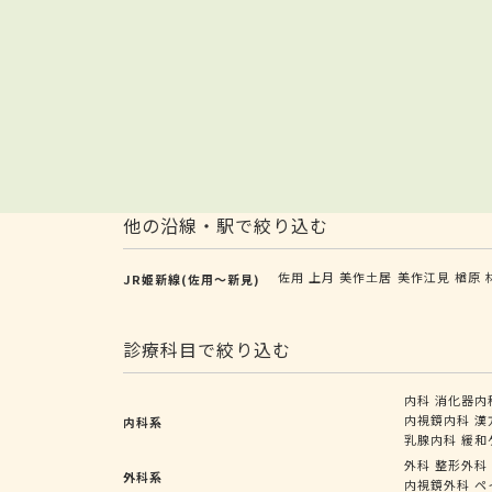
他の沿線・駅で絞り込む
佐用
上月
美作土居
美作江見
楢原
JR姫新線(佐用～新見)
診療科目で絞り込む
内科
消化器内
内視鏡内科
漢
内科系
乳腺内科
緩和
外科
整形外科
外科系
内視鏡外科
ペ