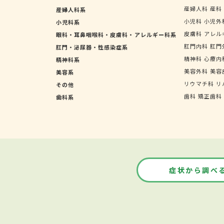
産婦人科
産科
産婦人科系
小児科
小児外
小児科系
皮膚科
アレル
眼科・耳鼻咽喉科・皮膚科・アレルギー科系
肛門内科
肛門
肛門・泌尿器・性感染症系
精神科
心療内
精神科系
美容外科
美容
美容系
リウマチ科
リ
その他
歯科
矯正歯科
歯科系
症状から調べ