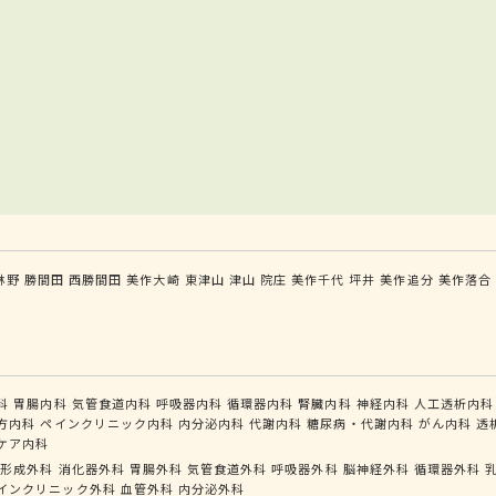
林野
勝間田
西勝間田
美作大崎
東津山
津山
院庄
美作千代
坪井
美作追分
美作落合
科
胃腸内科
気管食道内科
呼吸器内科
循環器内科
腎臓内科
神経内科
人工透析内科
方内科
ペインクリニック内科
内分泌内科
代謝内科
糖尿病・代謝内科
がん内科
透
ケア内科
形成外科
消化器外科
胃腸外科
気管食道外科
呼吸器外科
脳神経外科
循環器外科
インクリニック外科
血管外科
内分泌外科