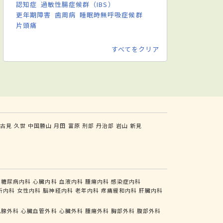
認知症
過敏性腸症候群（IBS）
更年期障害
歯周病
睡眠時無呼吸症候群
片頭痛
すべてをクリア
古見
久世
中国勝山
月田
富原
刑部
丹治部
岩山
新見
糖尿病内科
心臓内科
血液内科
腫瘍内科
感染症内科
析内科
女性内科
脳神経内科
老年内科
疼痛緩和内科
肝臓内科
乳腺外科
心臓血管外科
心臓外科
腫瘍外科
胸部外科
腹部外科