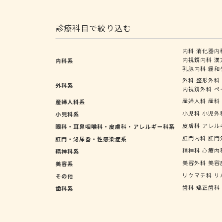
診療科目で絞り込む
内科
消化器内
内視鏡内科
漢
内科系
乳腺内科
緩和
外科
整形外科
外科系
内視鏡外科
ペ
産婦人科
産科
産婦人科系
小児科
小児外
小児科系
皮膚科
アレル
眼科・耳鼻咽喉科・皮膚科・アレルギー科系
肛門内科
肛門
肛門・泌尿器・性感染症系
精神科
心療内
精神科系
美容外科
美容
美容系
リウマチ科
リ
その他
歯科
矯正歯科
歯科系