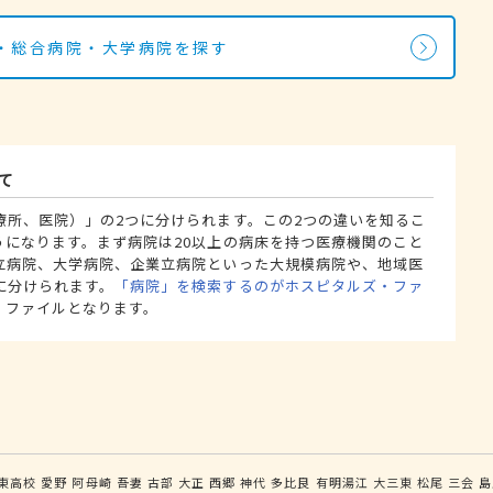
・総合病院・大学病院を探す
て
療所、医院）」の2つに分けられます。この2つの違いを知るこ
うになります。まず病院は20以上の病床を持つ医療機関のこと
立病院、大学病院、企業立病院といった大規模病院や、地域医
に分けられます。
「病院」を検索するのがホスピタルズ・ファ
・ファイルとなります。
東高校
愛野
阿母崎
吾妻
古部
大正
西郷
神代
多比良
有明湯江
大三東
松尾
三会
島