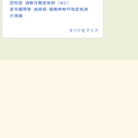
認知症
過敏性腸症候群（IBS）
更年期障害
歯周病
睡眠時無呼吸症候群
片頭痛
すべてをクリア