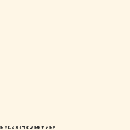
原
霊丘公園体育館
島原船津
島原港