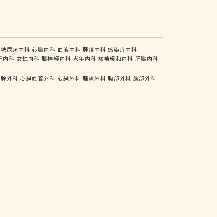
糖尿病内科
心臓内科
血液内科
腫瘍内科
感染症内科
析内科
女性内科
脳神経内科
老年内科
疼痛緩和内科
肝臓内科
乳腺外科
心臓血管外科
心臓外科
腫瘍外科
胸部外科
腹部外科