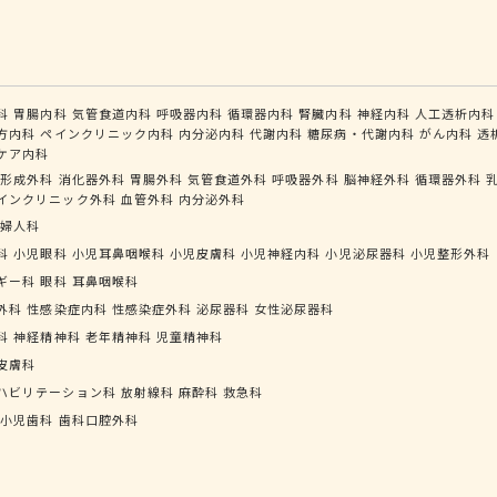
科
胃腸内科
気管食道内科
呼吸器内科
循環器内科
腎臓内科
神経内科
人工透析内科
方内科
ペインクリニック内科
内分泌内科
代謝内科
糖尿病・代謝内科
がん内科
透
ケア内科
形成外科
消化器外科
胃腸外科
気管食道外科
呼吸器外科
脳神経外科
循環器外科
インクリニック外科
血管外科
内分泌外科
婦人科
科
小児眼科
小児耳鼻咽喉科
小児皮膚科
小児神経内科
小児泌尿器科
小児整形外科
ギー科
眼科
耳鼻咽喉科
外科
性感染症内科
性感染症外科
泌尿器科
女性泌尿器科
科
神経精神科
老年精神科
児童精神科
皮膚科
ハビリテーション科
放射線科
麻酔科
救急科
小児歯科
歯科口腔外科