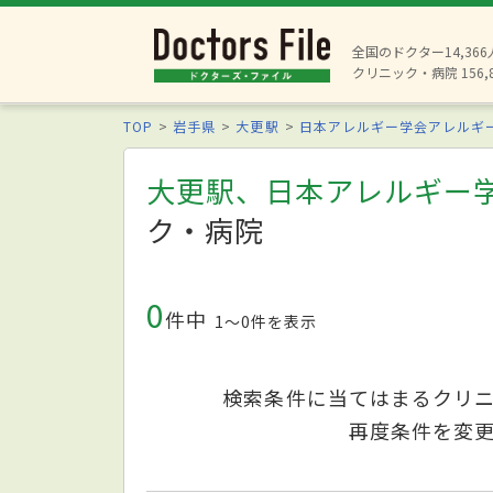
全国のドクター14,36
クリニック・病院 156,
TOP
岩手県
大更駅
日本アレルギー学会アレルギ
大更駅、日本アレルギー
ク・病院
0
件中
1〜0件を表示
検索条件に当てはまるクリ
再度条件を変