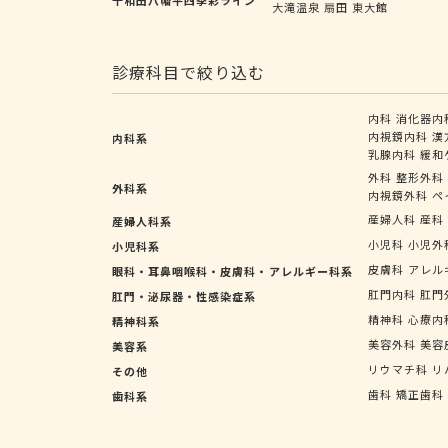
大滝温泉
扇田
東大館
診療科目で絞り込む
内科
消化器内
内視鏡内科
漢
内科系
乳腺内科
緩和
外科
整形外科
外科系
内視鏡外科
ペ
産婦人科
産科
産婦人科系
小児科
小児外
小児科系
皮膚科
アレル
眼科・耳鼻咽喉科・皮膚科・アレルギー科系
肛門内科
肛門
肛門・泌尿器・性感染症系
精神科
心療内
精神科系
美容外科
美容
美容系
リウマチ科
リ
その他
歯科
矯正歯科
歯科系