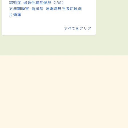
認知症
過敏性腸症候群（IBS）
更年期障害
歯周病
睡眠時無呼吸症候群
片頭痛
すべてをクリア