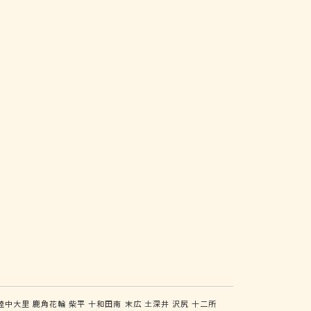
陸中大里
鹿角花輪
柴平
十和田南
末広
土深井
沢尻
十二所