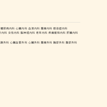
糖尿病内科
心臓内科
血液内科
腫瘍内科
感染症内科
析内科
女性内科
脳神経内科
老年内科
疼痛緩和内科
肝臓内科
乳腺外科
心臓血管外科
心臓外科
腫瘍外科
胸部外科
腹部外科