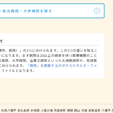
・総合病院・大学病院を探す
て
療所、医院）」の2つに分けられます。この2つの違いを知るこ
うになります。まず病院は20以上の病床を持つ医療機関のこと
立病院、大学病院、企業立病院といった大規模病院や、地域医
に分けられます。
「病院」を検索するのがホスピタルズ・ファ
・ファイルとなります。
森
松尾八幡平
安比高原
赤坂田
小屋の畑
荒屋新町
横間
田山
兄畑
湯瀬温泉
八幡平