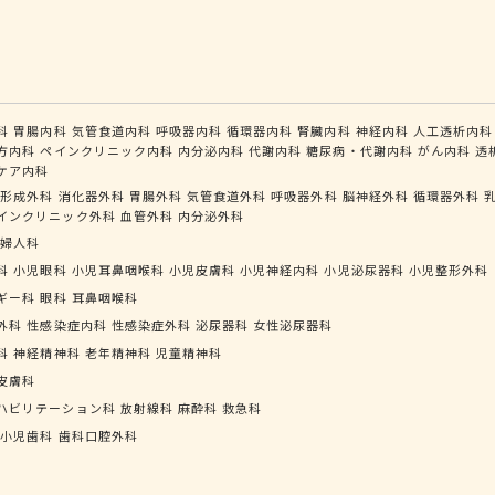
科
胃腸内科
気管食道内科
呼吸器内科
循環器内科
腎臓内科
神経内科
人工透析内科
方内科
ペインクリニック内科
内分泌内科
代謝内科
糖尿病・代謝内科
がん内科
透
ケア内科
形成外科
消化器外科
胃腸外科
気管食道外科
呼吸器外科
脳神経外科
循環器外科
インクリニック外科
血管外科
内分泌外科
婦人科
科
小児眼科
小児耳鼻咽喉科
小児皮膚科
小児神経内科
小児泌尿器科
小児整形外科
ギー科
眼科
耳鼻咽喉科
外科
性感染症内科
性感染症外科
泌尿器科
女性泌尿器科
科
神経精神科
老年精神科
児童精神科
皮膚科
ハビリテーション科
放射線科
麻酔科
救急科
小児歯科
歯科口腔外科