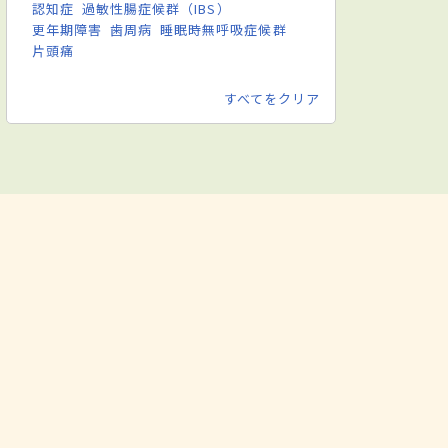
認知症
過敏性腸症候群（IBS）
更年期障害
歯周病
睡眠時無呼吸症候群
片頭痛
すべてをクリア