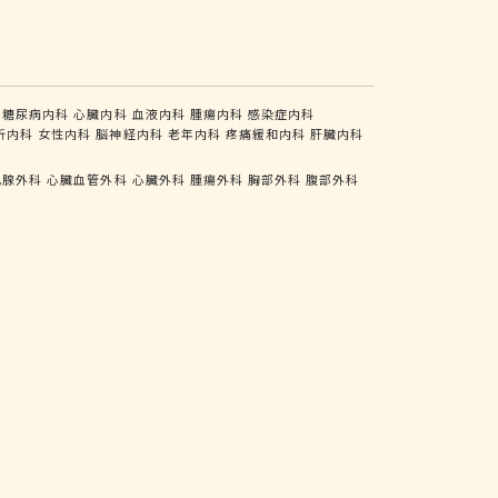
糖尿病内科
心臓内科
血液内科
腫瘍内科
感染症内科
析内科
女性内科
脳神経内科
老年内科
疼痛緩和内科
肝臓内科
乳腺外科
心臓血管外科
心臓外科
腫瘍外科
胸部外科
腹部外科