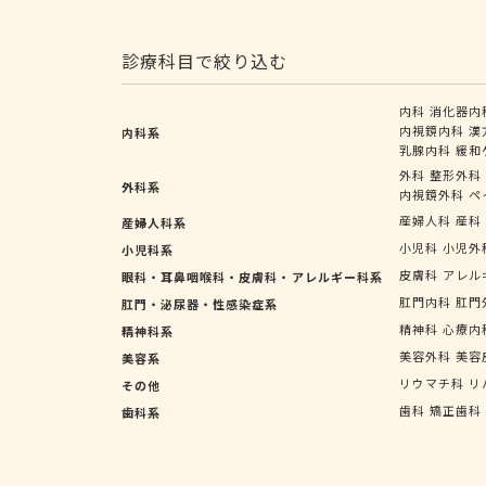
診療科目で絞り込む
内科
消化器内
内視鏡内科
漢
内科系
乳腺内科
緩和
外科
整形外科
外科系
内視鏡外科
ペ
産婦人科
産科
産婦人科系
小児科
小児外
小児科系
皮膚科
アレル
眼科・耳鼻咽喉科・皮膚科・アレルギー科系
肛門内科
肛門
肛門・泌尿器・性感染症系
精神科
心療内
精神科系
美容外科
美容
美容系
リウマチ科
リ
その他
歯科
矯正歯科
歯科系