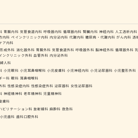
科
胃腸内科
気管食道内科
呼吸器内科
循環器内科
腎臓内科
神経内科
人工透析内科
方内科
ペインクリニック内科
内分泌内科
代謝内科
糖尿病・代謝内科
がん内科
透
ケア内科
形成外科
消化器外科
胃腸外科
気管食道外科
呼吸器外科
脳神経外科
循環器外科
インクリニック外科
血管外科
内分泌外科
婦人科
科
小児眼科
小児耳鼻咽喉科
小児皮膚科
小児神経内科
小児泌尿器科
小児整形外科
ギー科
眼科
耳鼻咽喉科
外科
性感染症内科
性感染症外科
泌尿器科
女性泌尿器科
科
神経精神科
老年精神科
児童精神科
皮膚科
ハビリテーション科
放射線科
麻酔科
救急科
小児歯科
歯科口腔外科