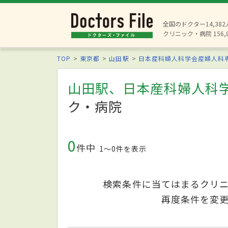
全国のドクター14,38
クリニック・病院 156,
TOP
東京都
山田駅
日本産科婦人科学会産婦人科
山田駅、日本産科婦人科
ク・病院
0
件中
1〜0件を表示
検索条件に当てはまるクリ
再度条件を変