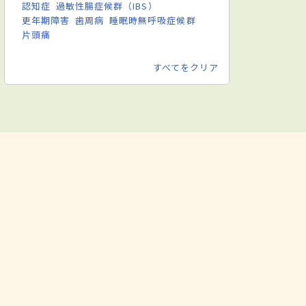
認知症
過敏性腸症候群（IBS）
更年期障害
歯周病
睡眠時無呼吸症候群
片頭痛
すべてをクリア