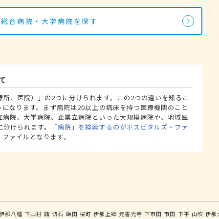
・総合病院・大学病院を探す
て
療所、医院）」の2つに分けられます。この2つの違いを知るこ
うになります。まず病院は20以上の病床を持つ医療機関のこと
立病院、大学病院、企業立病院といった大規模病院や、地域医
に分けられます。
「病院」を検索するのがホスピタルズ・ファ
・ファイルとなります。
伊那八幡
下山村
鼎
切石
飯田
桜町
伊那上郷
元善光寺
下市田
市田
下平
山吹
伊那