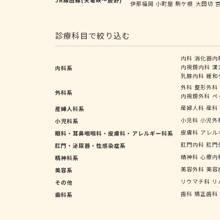
伊那福岡
小町屋
駒ケ根
大田切
診療科目で絞り込む
内科
消化器内
内視鏡内科
漢
内科系
乳腺内科
緩和
外科
整形外科
外科系
内視鏡外科
ペ
産婦人科
産科
産婦人科系
小児科
小児外
小児科系
皮膚科
アレル
眼科・耳鼻咽喉科・皮膚科・アレルギー科系
肛門内科
肛門
肛門・泌尿器・性感染症系
精神科
心療内
精神科系
美容外科
美容
美容系
リウマチ科
リ
その他
歯科
矯正歯科
歯科系