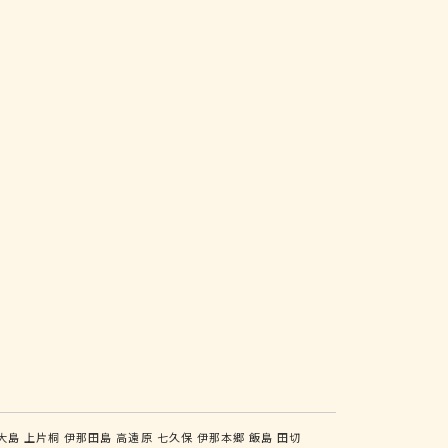
大島
上片桐
伊那田島
高遠原
七久保
伊那本郷
飯島
田切