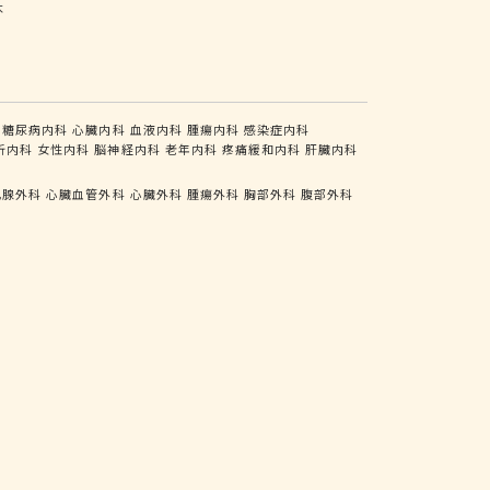
木
糖尿病内科
心臓内科
血液内科
腫瘍内科
感染症内科
析内科
女性内科
脳神経内科
老年内科
疼痛緩和内科
肝臓内科
乳腺外科
心臓血管外科
心臓外科
腫瘍外科
胸部外科
腹部外科