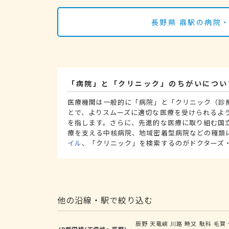
長野県 鼎駅の病院
「病院」と「クリニック」のちがいについ
医療機関は一般的に「病院」と「クリニック（診
とで、よりスムーズに適切な医療を受けられるよ
を指します。さらに、先進的な医療に取り組む国
療を支える中核病院、地域密着型病院などの種類
イル
、「クリニック」を検索するのがドクターズ
他の沿線・駅で絞り込む
辰野
天竜峡
川路
時又
駄科
毛賀
JR飯田線(天竜峡～辰野)