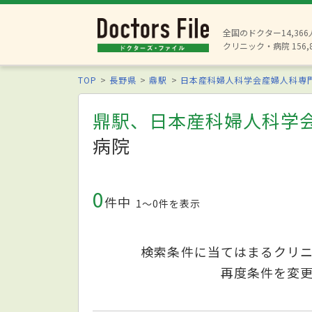
全国のドクター14,36
クリニック・病院 156,
TOP
長野県
鼎駅
日本産科婦人科学会産婦人科専
鼎駅、日本産科婦人科学
病院
0
件中
1〜0件を表示
検索条件に当てはまるクリ
再度条件を変