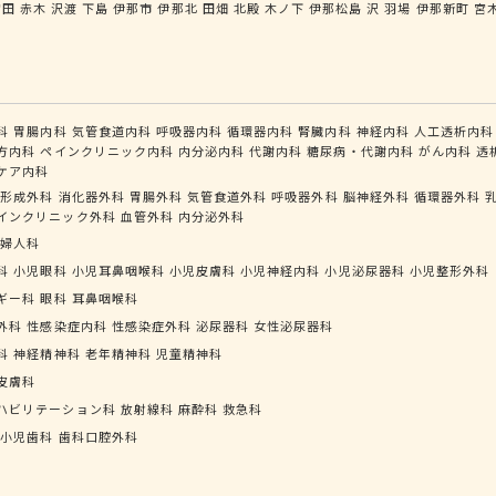
宮田
赤木
沢渡
下島
伊那市
伊那北
田畑
北殿
木ノ下
伊那松島
沢
羽場
伊那新町
宮
科
胃腸内科
気管食道内科
呼吸器内科
循環器内科
腎臓内科
神経内科
人工透析内科
方内科
ペインクリニック内科
内分泌内科
代謝内科
糖尿病・代謝内科
がん内科
透
ケア内科
形成外科
消化器外科
胃腸外科
気管食道外科
呼吸器外科
脳神経外科
循環器外科
インクリニック外科
血管外科
内分泌外科
婦人科
科
小児眼科
小児耳鼻咽喉科
小児皮膚科
小児神経内科
小児泌尿器科
小児整形外科
ギー科
眼科
耳鼻咽喉科
外科
性感染症内科
性感染症外科
泌尿器科
女性泌尿器科
科
神経精神科
老年精神科
児童精神科
皮膚科
ハビリテーション科
放射線科
麻酔科
救急科
小児歯科
歯科口腔外科