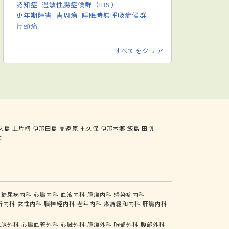
認知症
過敏性腸症候群（IBS）
更年期障害
歯周病
睡眠時無呼吸症候群
片頭痛
すべてをクリア
大島
上片桐
伊那田島
高遠原
七久保
伊那本郷
飯島
田切
木
糖尿病内科
心臓内科
血液内科
腫瘍内科
感染症内科
析内科
女性内科
脳神経内科
老年内科
疼痛緩和内科
肝臓内科
乳腺外科
心臓血管外科
心臓外科
腫瘍外科
胸部外科
腹部外科