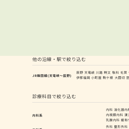
他の沿線・駅で絞り込む
辰野
天竜峡
川路
時又
駄科
毛賀
JR飯田線(天竜峡～辰野)
伊那福岡
小町屋
駒ケ根
大田切
診療科目で絞り込む
内科
消化器内
内視鏡内科
漢
内科系
乳腺内科
緩和
外科
整形外科