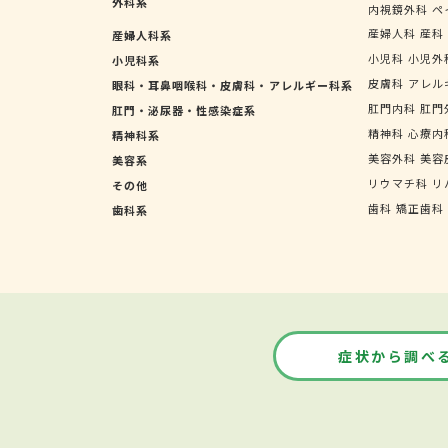
外科系
内視鏡外科
ペ
産婦人科
産科
産婦人科系
小児科
小児外
小児科系
皮膚科
アレル
眼科・耳鼻咽喉科・皮膚科・アレルギー科系
肛門内科
肛門
肛門・泌尿器・性感染症系
精神科
心療内
精神科系
美容外科
美容
美容系
リウマチ科
リ
その他
歯科
矯正歯科
歯科系
症状から調べ