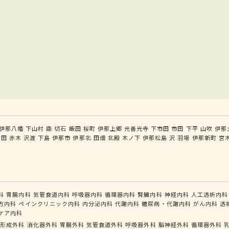
伊那八幡
下山村
鼎
切石
飯田
桜町
伊那上郷
元善光寺
下市田
市田
下平
山吹
伊那
宮田
赤木
沢渡
下島
伊那市
伊那北
田畑
北殿
木ノ下
伊那松島
沢
羽場
伊那新町
宮
科
胃腸内科
気管食道内科
呼吸器内科
循環器内科
腎臓内科
神経内科
人工透析内科
方内科
ペインクリニック内科
内分泌内科
代謝内科
糖尿病・代謝内科
がん内科
透
ケア内科
形成外科
消化器外科
胃腸外科
気管食道外科
呼吸器外科
脳神経外科
循環器外科