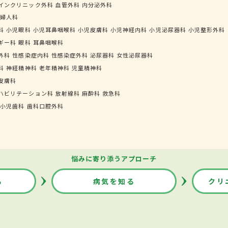
インクリニック外科
血管外科
内分泌外科
婦人科
科
小児眼科
小児耳鼻咽喉科
小児皮膚科
小児神経内科
小児泌尿器科
小児整形外科
ギー科
眼科
耳鼻咽喉科
外科
性感染症内科
性感染症外科
泌尿器科
女性泌尿器科
科
神経精神科
老年精神科
児童精神科
皮膚科
ハビリテーション科
放射線科
麻酔科
救急科
小児歯科
歯科口腔外科
悩みに寄り添うアプローチ
る
病気を知る
クリ