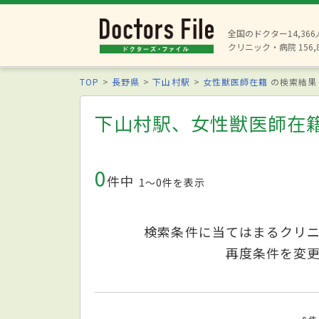
全国のドクター14,36
クリニック・病院 156,
TOP
長野県
下山村駅
女性獣医師在籍
の検索結果
下山村駅、女性獣医師在
0
件中
1〜0件を表示
検索条件に当てはまるクリ
再度条件を変