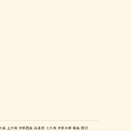
大島
上片桐
伊那田島
高遠原
七久保
伊那本郷
飯島
田切