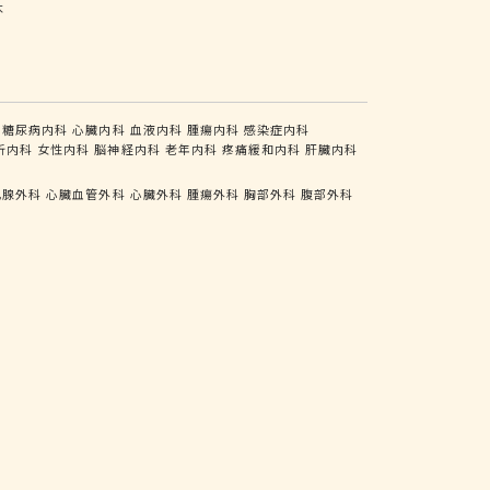
木
糖尿病内科
心臓内科
血液内科
腫瘍内科
感染症内科
析内科
女性内科
脳神経内科
老年内科
疼痛緩和内科
肝臓内科
乳腺外科
心臓血管外科
心臓外科
腫瘍外科
胸部外科
腹部外科