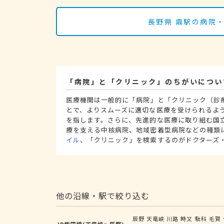
長野県 鼎駅の病院
「病院」と「クリニック」のちがいについ
医療機関は一般的に「病院」と「クリニック（診
とで、よりスムーズに適切な医療を受けられるよ
を指します。さらに、先進的な医療に取り組む国
療を支える中核病院、地域密着型病院などの種類
イル
、「クリニック」を検索するのがドクターズ
他の沿線・駅で絞り込む
辰野
天竜峡
川路
時又
駄科
毛賀
JR飯田線(天竜峡～辰野)