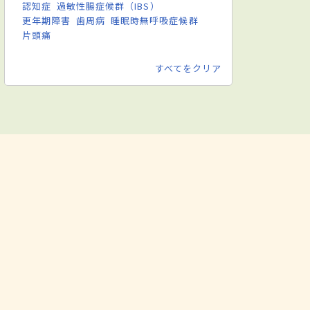
認知症
過敏性腸症候群（IBS）
更年期障害
歯周病
睡眠時無呼吸症候群
片頭痛
すべてをクリア