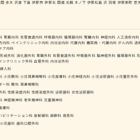
宮田
赤木
沢渡
下島
伊那市
伊那北
田畑
北殿
木ノ下
伊那松島
沢
羽場
伊那新町
宮
科
胃腸内科
気管食道内科
呼吸器内科
循環器内科
腎臓内科
神経内科
人工透析内科
方内科
ペインクリニック内科
内分泌内科
代謝内科
糖尿病・代謝内科
がん内科
透
ケア内科
形成外科
消化器外科
胃腸外科
気管食道外科
呼吸器外科
脳神経外科
循環器外科
インクリニック外科
血管外科
内分泌外科
婦人科
科
小児眼科
小児耳鼻咽喉科
小児皮膚科
小児神経内科
小児泌尿器科
小児整形外科
ギー科
眼科
耳鼻咽喉科
外科
性感染症内科
性感染症外科
泌尿器科
女性泌尿器科
科
神経精神科
老年精神科
児童精神科
皮膚科
ハビリテーション科
放射線科
麻酔科
救急科
小児歯科
歯科口腔外科