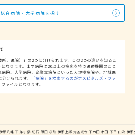
・総合病院・大学病院を探す
て
療所、医院）」の2つに分けられます。この2つの違いを知るこ
うになります。まず病院は20以上の病床を持つ医療機関のこと
立病院、大学病院、企業立病院といった大規模病院や、地域医
に分けられます。
「病院」を検索するのがホスピタルズ・ファ
・ファイルとなります。
伊那八幡
下山村
鼎
切石
飯田
桜町
伊那上郷
元善光寺
下市田
市田
下平
山吹
伊那