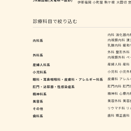
伊那福岡
小町屋
駒ケ根
大田切
診療科目で絞り込む
内科
消化器内
内視鏡内科
漢
内科系
乳腺内科
緩和
外科
整形外科
外科系
内視鏡外科
ペ
産婦人科
産科
産婦人科系
小児科
小児外
小児科系
皮膚科
アレル
眼科・耳鼻咽喉科・皮膚科・アレルギー科系
肛門内科
肛門
肛門・泌尿器・性感染症系
精神科
心療内
精神科系
美容外科
美容
美容系
リウマチ科
リ
その他
歯科
矯正歯科
歯科系