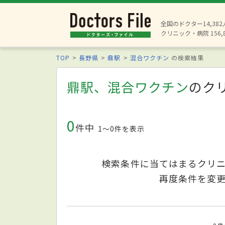
全国のドクター14,38
クリニック・病院 156,
TOP
長野県
鼎駅
混合ワクチン
の検索結果
鼎駅、混合ワクチン
のク
0
件中
1〜0件を表示
検索条件に当てはまるクリ
再度条件を変