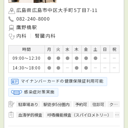
広島県広島市中区大手町5丁目7-11
082-240-8000
鷹野橋駅
内科
腎臓内科
時間
月
火
水
木
金
土
日
祝
09:00～12:30
●
●
●
●
●
●
－
－
14:30～18:00
●
●
－
●
●
－
－
－
マイナンバーカードの健康保険証利用可能
感染症対策実施
駐車場あり
駅徒歩5分圏内
予約可
往診可
クレジットカード対応
血清学的検査
呼吸機能検査（スパイロメトリー）
細菌