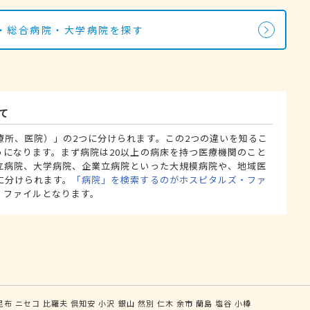
・総合病院・大学病院を探す
て
療所、医院）」の2つに分けられます。この2つの違いを知るこ
うになります。まず病院は20以上の病床を持つ医療機関のこと
立病院、大学病院、企業立病院といった大規模病院や、地域医
に分けられます。
「病院」を検索するのがホスピタルズ・ファ
・ファイルとなります。
昆布
ニセコ
比羅夫
倶知安
小沢
銀山
然別
仁木
余市
蘭島
塩谷
小樽