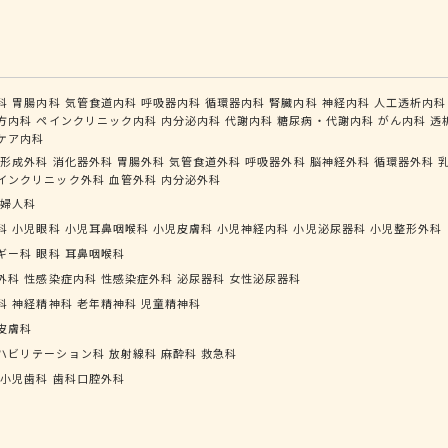
科
胃腸内科
気管食道内科
呼吸器内科
循環器内科
腎臓内科
神経内科
人工透析内科
方内科
ペインクリニック内科
内分泌内科
代謝内科
糖尿病・代謝内科
がん内科
透
ケア内科
形成外科
消化器外科
胃腸外科
気管食道外科
呼吸器外科
脳神経外科
循環器外科
インクリニック外科
血管外科
内分泌外科
婦人科
科
小児眼科
小児耳鼻咽喉科
小児皮膚科
小児神経内科
小児泌尿器科
小児整形外科
ギー科
眼科
耳鼻咽喉科
外科
性感染症内科
性感染症外科
泌尿器科
女性泌尿器科
科
神経精神科
老年精神科
児童精神科
皮膚科
ハビリテーション科
放射線科
麻酔科
救急科
小児歯科
歯科口腔外科