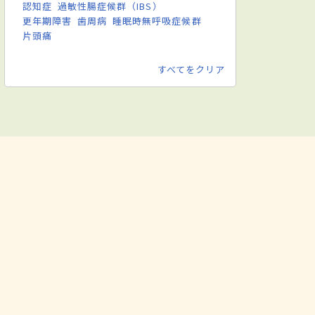
認知症
過敏性腸症候群（IBS）
更年期障害
歯周病
睡眠時無呼吸症候群
片頭痛
すべてをクリア