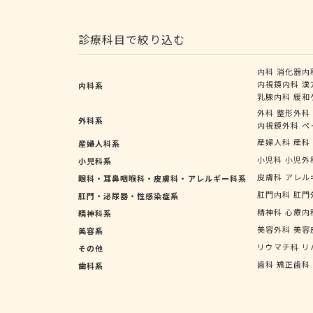
診療科目で絞り込む
内科
消化器内
内視鏡内科
漢
内科系
乳腺内科
緩和
外科
整形外科
外科系
内視鏡外科
ペ
産婦人科
産科
産婦人科系
小児科
小児外
小児科系
皮膚科
アレル
眼科・耳鼻咽喉科・皮膚科・アレルギー科系
肛門内科
肛門
肛門・泌尿器・性感染症系
精神科
心療内
精神科系
美容外科
美容
美容系
リウマチ科
リ
その他
歯科
矯正歯科
歯科系