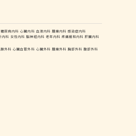
糖尿病内科
心臓内科
血液内科
腫瘍内科
感染症内科
析内科
女性内科
脳神経内科
老年内科
疼痛緩和内科
肝臓内科
乳腺外科
心臓血管外科
心臓外科
腫瘍外科
胸部外科
腹部外科