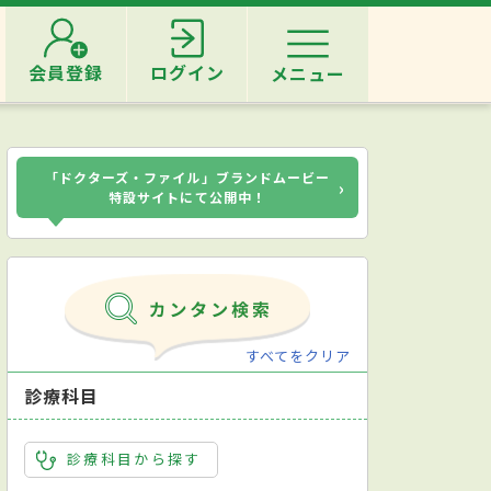
会員登録
ログイン
メニュー
「ドクターズ・ファイル」ブランドムービー
›
特設サイトにて公開中！
すべてをクリア
診療科目
診療科目から探す