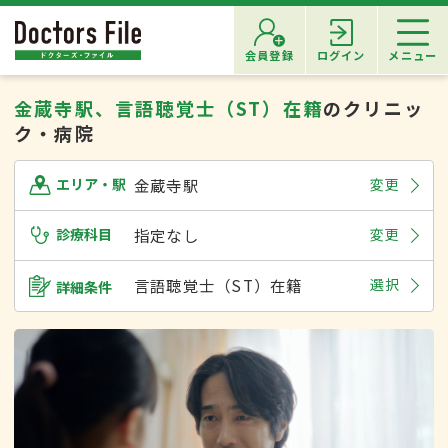
会員登録
ログイン
メニュー
金蔵寺駅、言語聴覚士（ST）在籍
のクリニッ
ク・病院
金蔵寺駅
変更
エリア・駅
診療科目
指定なし
変更
言語聴覚士（ST）在籍
選択
詳細条件