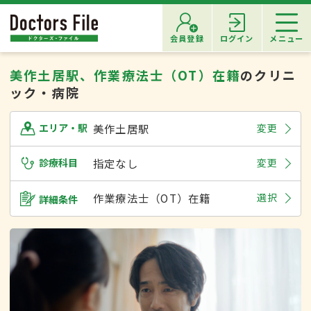
会員登録
ログイン
メニュー
美作土居駅、作業療法士（OT）在籍
のクリニ
ック・病院
美作土居駅
変更
エリア・駅
診療科目
指定なし
変更
作業療法士（OT）在籍
選択
詳細条件